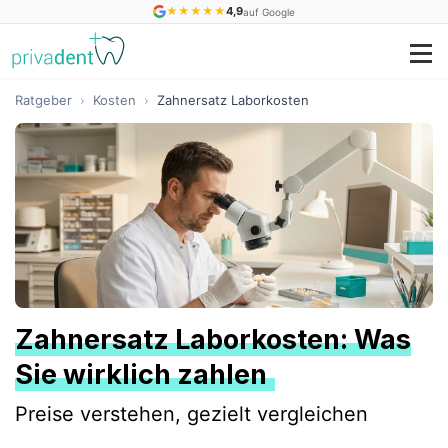
★
★
★
★
★
4,9
auf Google
Ratgeber
›
Kosten
›
Zahnersatz Laborkosten
Zahnersatz Laborkosten: Was
Sie wirklich zahlen
Preise verstehen, gezielt vergleichen