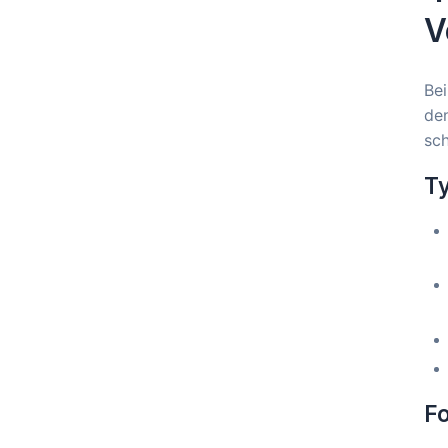
V
Bei
den
sc
T
Fo