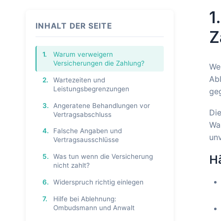
1
INHALT DER SEITE
Z
1.
Warum verweigern
Versicherungen die Zahlung?
Wen
Abl
2.
Wartezeiten und
Leistungsbegrenzungen
ge
3.
Angeratene Behandlungen vor
Die
Vertragsabschluss
War
4.
Falsche Angaben und
unv
Vertragsausschlüsse
5.
Was tun wenn die Versicherung
H
nicht zahlt?
6.
Widerspruch richtig einlegen
7.
Hilfe bei Ablehnung:
Ombudsmann und Anwalt