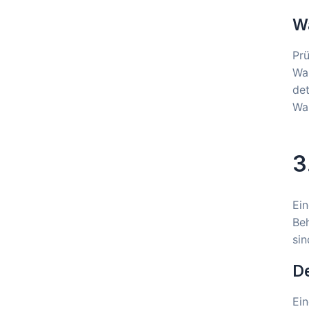
Wa
Prü
War
det
War
3
Ein
Be
sin
De
Ein