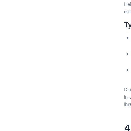
Hei
en
Ty
De
in 
Ihr
4