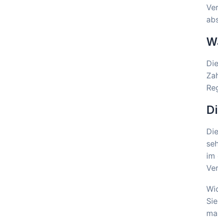
Ver
abs
Wa
Die
Zah
Reg
Di
Die
seh
im 
Ve
Wic
Sie
max