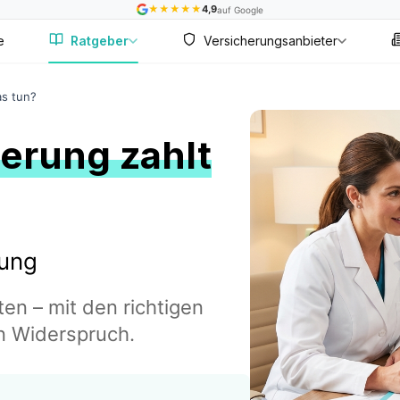
★
★
★
★
★
4,9
auf Google
e
Ratgeber
Versicherungsanbieter
as tun?
erung zahlt
nung
en – mit den richtigen
 Widerspruch.