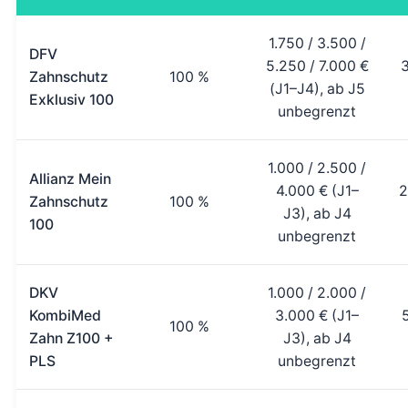
1.750 / 3.500 /
DFV
5.250 / 7.000 €
3
Zahnschutz
100 %
(J1–J4), ab J5
Exklusiv 100
unbegrenzt
1.000 / 2.500 /
Allianz Mein
4.000 € (J1–
2
Zahnschutz
100 %
J3), ab J4
100
unbegrenzt
DKV
1.000 / 2.000 /
KombiMed
3.000 € (J1–
100 %
Zahn Z100 +
J3), ab J4
PLS
unbegrenzt