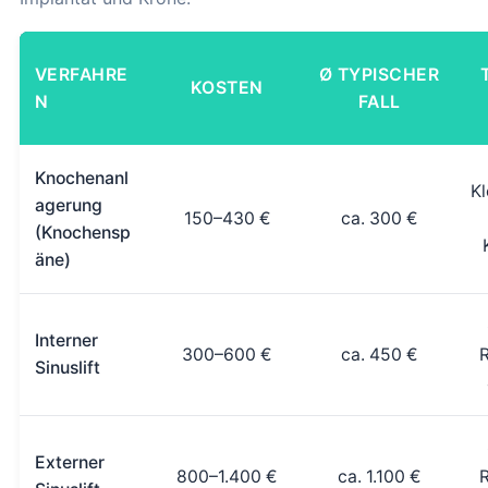
VERFAHRE
Ø TYPISCHER
KOSTEN
N
FALL
Knochenanl
Kl
agerung
150–430 €
ca. 300 €
(Knochensp
äne)
Interner
300–600 €
ca. 450 €
Sinuslift
Externer
800–1.400 €
ca. 1.100 €