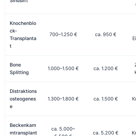
Sinuslift
Knochenblo
ck-
700–1.250 €
ca. 950 €
Transplanta
E
t
Bone
1.000–1.500 €
ca. 1.200 €
Splitting
Distraktions
osteogenes
1.300–1.800 €
ca. 1.500 €
K
e
Beckenkam
ca. 5.000–
mtransplant
ca. 5.200 €
K