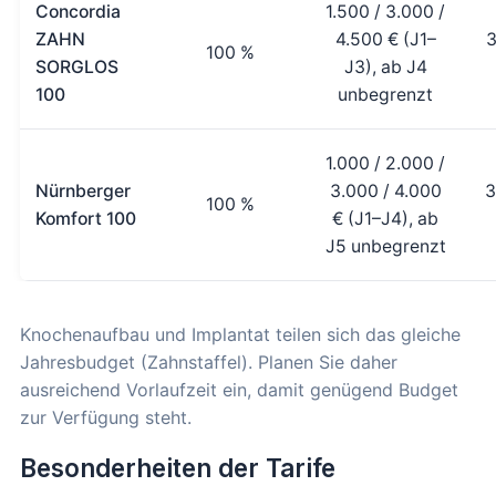
Concordia
1.500 / 3.000 /
ZAHN
4.500 € (J1–
3
100 %
SORGLOS
J3), ab J4
100
unbegrenzt
1.000 / 2.000 /
Nürnberger
3.000 / 4.000
3
100 %
Komfort 100
€ (J1–J4), ab
J5 unbegrenzt
Knochenaufbau und Implantat teilen sich das gleiche
Jahresbudget (Zahnstaffel). Planen Sie daher
ausreichend Vorlaufzeit ein, damit genügend Budget
zur Verfügung steht.
Besonderheiten der Tarife