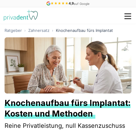
★
★
★
★
★
4,9
auf Google
Ratgeber
›
Zahnersatz
›
Knochenaufbau fürs Implantat
Knochenaufbau fürs Implantat:
Kosten und Methoden
Reine Privatleistung, null Kassenzuschuss