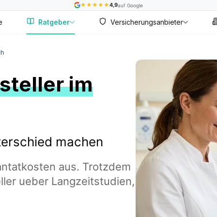
★
★
★
★
★
4,9
auf Google
e
Ratgeber
Versicherungsanbieter
ch
teller im
terschied machen
antatkosten aus. Trotzdem
ler ueber Langzeitstudien,