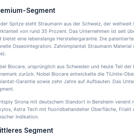
remium-Segment
der Spitze steht Straumann aus der Schweiz, der weltweit 
ktanteil von rund 35 Prozent. Das Unternehmen ist seit üb
 bietet eine lebenslange Herstellergarantie. Die patentiert
nelle Osseointegration. Zahnimplantat Straumann Material
e).
el Biocare, ursprünglich aus Schweden und heute Teil der 
nemark zurück. Nobel Biocare entwickelte die TiUnite-Ober
lantat-Garantie sowie zehn Jahre auf Aufbauten. Das Unter
gment.
ntsply Sirona mit deutschem Standort in Bensheim vereint
ylos, Astra Tech mit fluoridbehandelter Oberfläche, Friali
nischer Indikation.
ttleres Segment