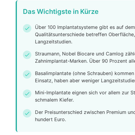
Das Wichtigste in Kürze
Über 100 Implantatsysteme gibt es auf dem
check
Qualitätsunterschiede betreffen Oberfläche
Langzeitstudien.
Straumann, Nobel Biocare und Camlog zähl
check
Zahnimplantat-Marken. Über 90 Prozent alle
Basalimplantate (ohne Schrauben) kommen
check
Einsatz, haben aber weniger Langzeitstudi
Mini-Implantate eignen sich vor allem zur S
check
schmalem Kiefer.
Der Preisunterschied zwischen Premium und
check
hundert Euro.