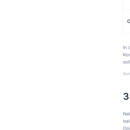
O
In 
Kom
sol
Que
3
Neb
bei
Ori