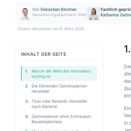
Von
Sebastian Kirchner
Fachlich geprü
Versicherungskaufmann (IHK)
Katharina Gattn
Zuletzt aktualisiert am 9. März 2026
1
INHALT DER SEITE
Der
1.
Warum die Wahl des Herstellers
die
wichtig ist
deu
2.
Die führenden Zahnimplantat-
Qua
Hersteller
kli
3.
Titan oder Keramik: Hersteller
nach Material
Ein
Ve
4.
Zahnimplantat ohne Schrauben:
Basalimplantate
in 
Jah