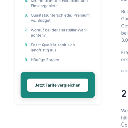
5.
Mini-Implantate: Hersteller und
Einsatzgebiete
Bud
6.
Qualitätsunterschiede: Premium
Gar
vs. Budget
Ge
7.
Worauf bei der Hersteller-Wahl
bei
achten?
3.0
8.
Fazit: Qualität zahlt sich
langfristig aus
Fra
erk
9.
Häufige Fragen
Que
Jetzt Tarife vergleichen
2
Wel
hän
Übe