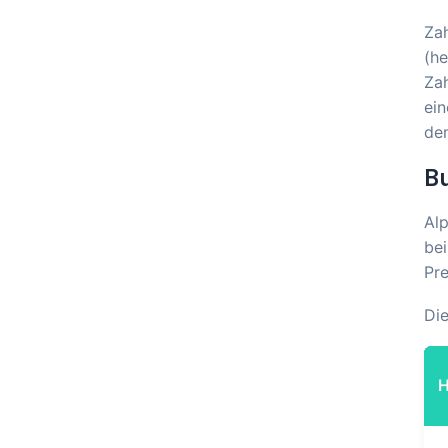
Za
(he
Zah
ein
de
B
Al
bei
Pre
Die
H