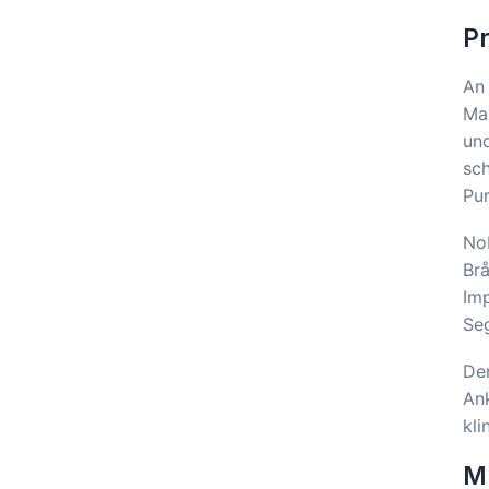
P
An 
Mar
und
sch
Pur
Nob
Brå
Imp
Se
De
Ank
kli
Mi