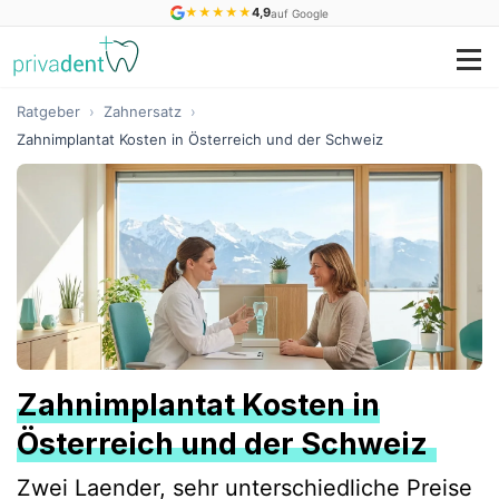
★
★
★
★
★
4,9
auf Google
Ratgeber
›
Zahnersatz
›
Zahnimplantat Kosten in Österreich und der Schweiz
Zahnimplantat Kosten in
Österreich und der Schweiz
Zwei Laender, sehr unterschiedliche Preise