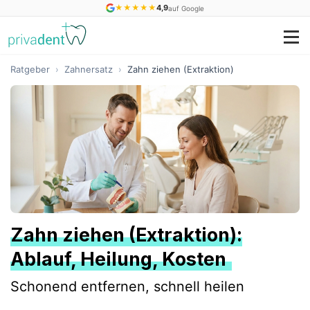
★
★
★
★
★
4,9
auf Google
Ratgeber
›
Zahnersatz
›
Zahn ziehen (Extraktion)
Zahn ziehen (Extraktion):
Ablauf, Heilung, Kosten
Schonend entfernen, schnell heilen