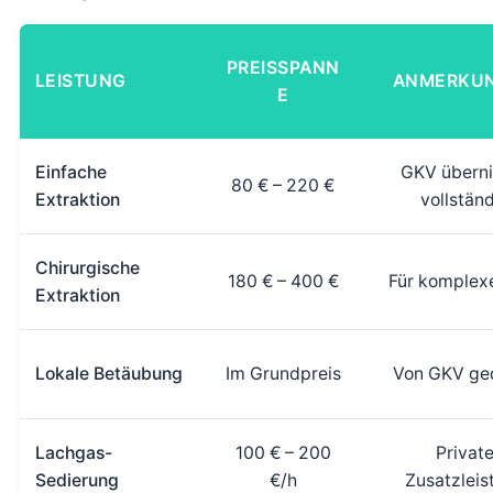
PREISSPANN
LEISTUNG
ANMERKU
E
Einfache
GKV übern
80 € – 220 €
Extraktion
vollstän
Chirurgische
180 € – 400 €
Für komplexe
Extraktion
Lokale Betäubung
Im Grundpreis
Von GKV ge
Lachgas-
100 € – 200
Privat
Sedierung
€/h
Zusatzleis