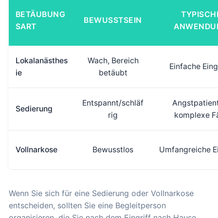
BETÄUBUNG
TYPISCH
BEWUSSTSEIN
SART
ANWENDU
Lokalanästhes
Wach, Bereich
Einfache Eing
ie
betäubt
Entspannt/schläf
Angstpatien
Sedierung
rig
komplexe Fä
Vollnarkose
Bewusstlos
Umfangreiche Ei
Wenn Sie sich für eine Sedierung oder Vollnarkose
entscheiden, sollten Sie eine Begleitperson
organisieren, die Sie nach dem Eingriff nach Hause