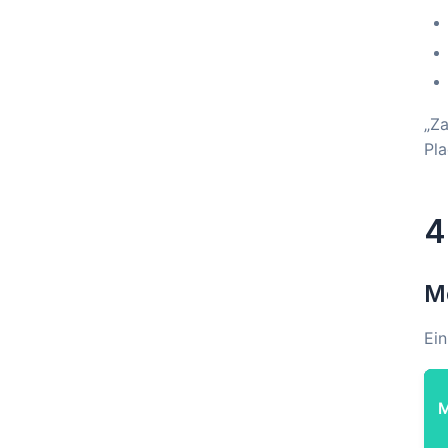
„Za
Pla
4
M
Ein