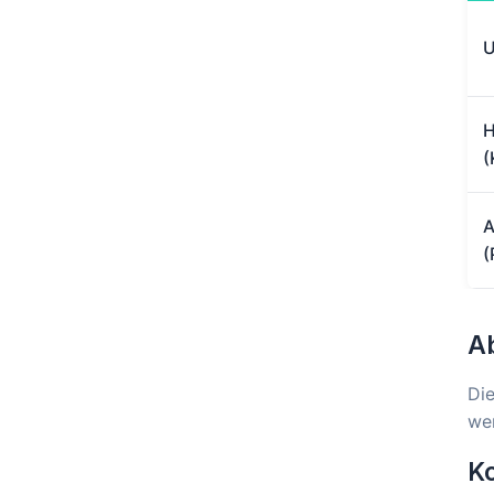
U
H
(
A
(
A
Die
we
Ko