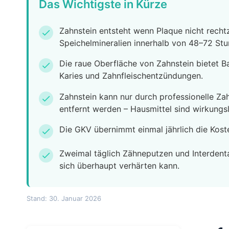
Das Wichtigste in Kürze
Zahnstein entsteht wenn Plaque nicht rechtz
check
Speichelmineralien innerhalb von 48–72 Stu
Die raue Oberfläche von Zahnstein bietet B
check
Karies und Zahnfleischentzündungen.
Zahnstein kann nur durch professionelle Za
check
entfernt werden – Hausmittel sind wirkungsl
Die GKV übernimmt einmal jährlich die Kost
check
Zweimal täglich Zähneputzen und Interdenta
check
sich überhaupt verhärten kann.
Stand: 30. Januar 2026