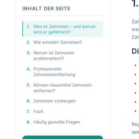
1
INHALT DER SEITE
Zah
1.
Was ist Zahnstein – und warum
wer
wird er gefährlich?
Zah
2.
Wie entsteht Zahnstein?
Di
3.
Warum ist Zahnstein
problematisch?
4.
Professionelle
Zahnsteinentfernung
5.
Können Hausmittel Zahnstein
entfernen?
6.
Zahnstein vorbeugen
7.
Fazit
8.
Häufig gestellte Fragen
Re
sei