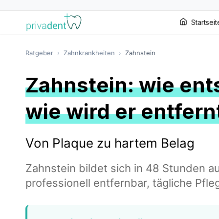
Startseit
Ratgeber
›
Zahnkrankheiten
›
Zahnstein
Zahnstein: wie ent
wie wird er entfern
Von Plaque zu hartem Belag
Zahnstein bildet sich in 48 Stunden a
professionell entfernbar, tägliche Pfle