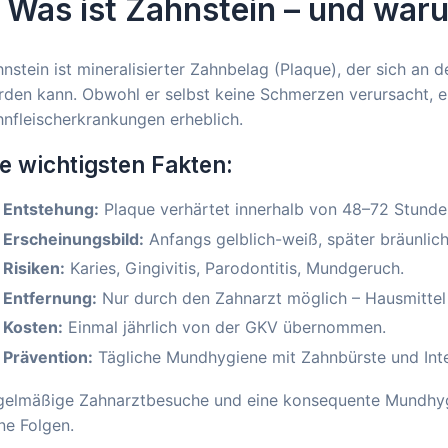
. Was ist Zahnstein – und waru
nstein ist mineralisierter Zahnbelag (Plaque), der sich an 
den kann. Obwohl er selbst keine Schmerzen verursacht, er
nfleischerkrankungen erheblich.
e wichtigsten Fakten:
Entstehung:
Plaque verhärtet innerhalb von 48–72 Stunde
Erscheinungsbild:
Anfangs gelblich-weiß, später bräunlic
Risiken:
Karies, Gingivitis, Parodontitis, Mundgeruch.
Entfernung:
Nur durch den Zahnarzt möglich – Hausmittel 
Kosten:
Einmal jährlich von der GKV übernommen.
Prävention:
Tägliche Mundhygiene mit Zahnbürste und Inte
gelmäßige Zahnarztbesuche und eine konsequente Mundhygi
ne Folgen.