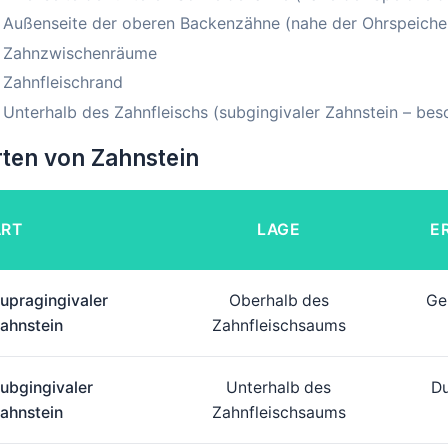
Außenseite der oberen Backenzähne (nahe der Ohrspeiche
Zahnzwischenräume
Zahnfleischrand
Unterhalb des Zahnfleischs (subgingivaler Zahnstein – be
ten von Zahnstein
ART
LAGE
E
upragingivaler
Oberhalb des
Ge
ahnstein
Zahnfleischsaums
ubgingivaler
Unterhalb des
Du
ahnstein
Zahnfleischsaums