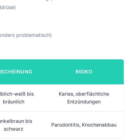
ldrüse)
sonders problematisch)
RSCHEINUNG
RISIKO
lblich-weiß bis
Karies, oberflächliche
bräunlich
Entzündungen
nkelbraun bis
Parodontitis, Knochenabbau
schwarz