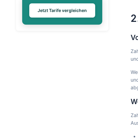
Jetzt Tarife vergleichen
2
Vo
Zah
und
Wen
und
abg
Wo
Zah
Au