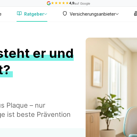
★
★
★
★
★
4,9
auf Google
e
Ratgeber
Versicherungsanbieter
steht er und
t?
us Plaque – nur
ge ist beste Prävention