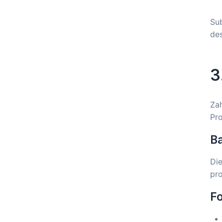
Sub
des
3
Zah
Pr
Ba
Die
pro
F