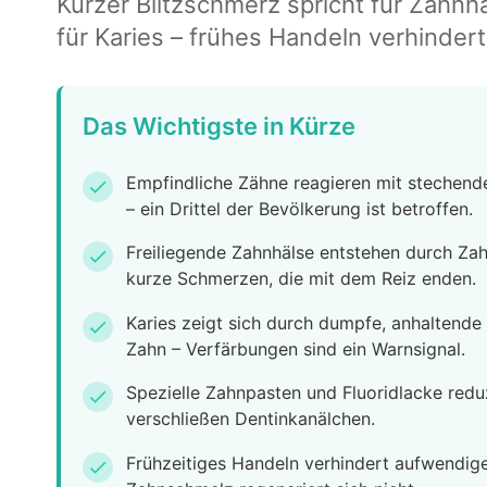
Kurzer Blitzschmerz spricht für Zahn
für Karies – frühes Handeln verhinder
Das Wichtigste in Kürze
Empfindliche Zähne reagieren mit stechen
check
– ein Drittel der Bevölkerung ist betroffen.
Freiliegende Zahnhälse entstehen durch Za
check
kurze Schmerzen, die mit dem Reiz enden.
Karies zeigt sich durch dumpfe, anhaltend
check
Zahn – Verfärbungen sind ein Warnsignal.
Spezielle Zahnpasten und Fluoridlacke redu
check
verschließen Dentinkanälchen.
Frühzeitiges Handeln verhindert aufwendig
check