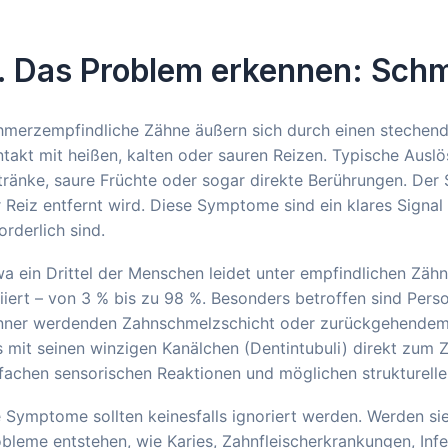
. Das Problem erkennen: Schm
merzempfindliche Zähne äußern sich durch einen stechende
takt mit heißen, kalten oder sauren Reizen. Typische Auslös
ränke, saure Früchte oder sogar direkte Berührungen. Der 
 Reiz entfernt wird. Diese Symptome sind ein klares Sign
orderlich sind.
a ein Drittel der Menschen leidet unter empfindlichen Zähn
iiert – von 3 % bis zu 98 %. Besonders betroffen sind Person
nner werdenden Zahnschmelzschicht oder zurückgehendem Za
 mit seinen winzigen Kanälchen (Dentintubuli) direkt zum Z
fachen sensorischen Reaktionen und möglichen strukturell
e Symptome sollten keinesfalls ignoriert werden. Werden 
bleme entstehen, wie Karies, Zahnfleischerkrankungen, Inf