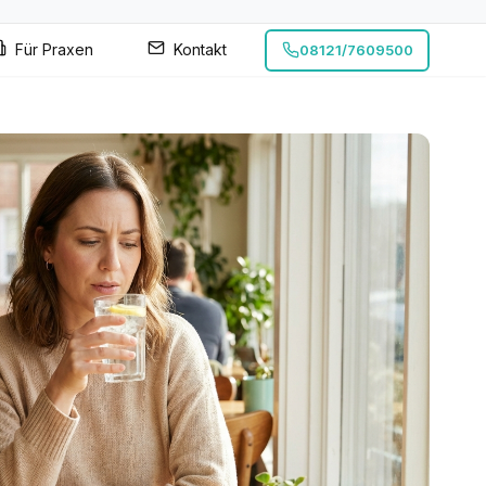
Für Praxen
Kontakt
08121/7609500