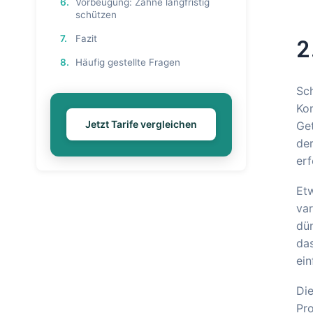
6.
Vorbeugung: Zähne langfristig
schützen
7.
Fazit
2
8.
Häufig gestellte Fragen
Sch
Kon
Jetzt Tarife vergleichen
Get
der
erf
Etw
var
dü
das
ein
Di
Pro