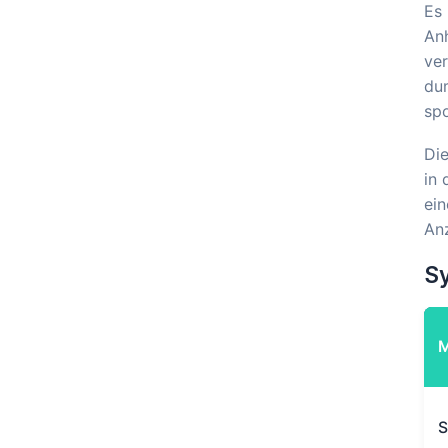
Es 
Anh
ver
du
spo
Die
in 
ein
Anz
S
S