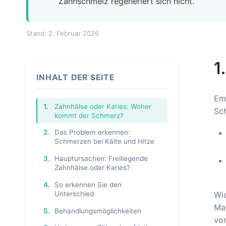
Zahnschmelz regeneriert sich nicht.
Stand: 2. Februar 2026
1
INHALT DER SEITE
Emp
1.
Zahnhälse oder Karies: Woher
Sc
kommt der Schmerz?
2.
Das Problem erkennen:
Schmerzen bei Kälte und Hitze
3.
Hauptursachen: Freiliegende
Zahnhälse oder Karies?
4.
So erkennen Sie den
Unterschied
Wi
Maß
5.
Behandlungsmöglichkeiten
vo