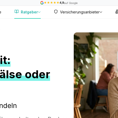
★
★
★
★
★
4,9
auf Google
e
Ratgeber
Versicherungsanbieter
t
t:
älse oder
andeln