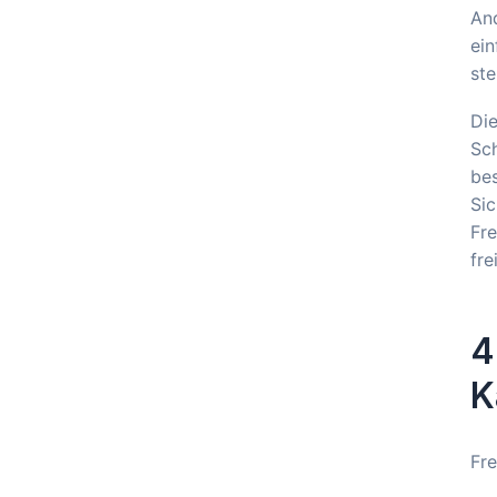
And
ei
ste
Die
Sch
bes
Sic
Fr
fre
4
K
Fre