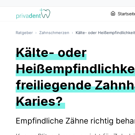
Startseit
Ratgeber
›
Zahnschmerzen
›
Kälte- oder Heißempfindlichkei
Kälte- oder
Heißempfindlichkei
freiliegende Zahnh
Karies?
Empfindliche Zähne richtig beh