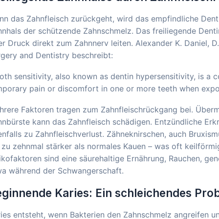
n das Zahnfleisch zurückgeht, wird das empfindliche Dent
nhals der schützende Zahnschmelz. Das freiliegende Dentin
r Druck direkt zum Zahnnerv leiten. Alexander K. Daniel, D
gery and Dentistry beschreibt:
oth sensitivity, also known as dentin hypersensitivity, is
porary pain or discomfort in one or more teeth when expos
hrere Faktoren tragen zum Zahnfleischrückgang bei. Überm
nbürste kann das Zahnfleisch schädigen. Entzündliche Erkr
nfalls zu Zahnfleischverlust. Zähneknirschen, auch Bruxis
 zu zehnmal stärker als normales Kauen – was oft keilförm
ikofaktoren sind eine säurehaltige Ernährung, Rauchen, g
wa während der Schwangerschaft.
ginnende Karies: Ein schleichendes Pro
ies entsteht, wenn Bakterien den Zahnschmelz angreifen und