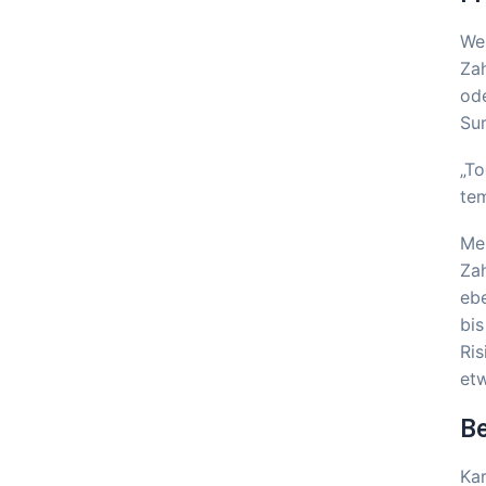
Wen
Zah
ode
Sur
„To
tem
Me
Zah
ebe
bis
Ris
et
Be
Kar