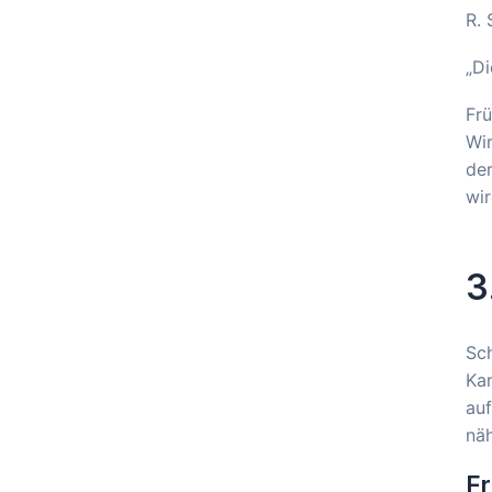
R. 
„Di
Frü
Wi
der
wir
3
Sc
Kar
auf
näh
Fr