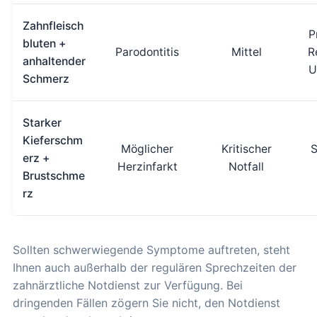
Zahnfleisch
P
bluten +
Parodontitis
Mittel
R
anhaltender
U
Schmerz
Starker
Kieferschm
Möglicher
Kritischer
S
erz +
Herzinfarkt
Notfall
Brustschme
rz
Sollten schwerwiegende Symptome auftreten, steht
Ihnen auch außerhalb der regulären Sprechzeiten der
zahnärztliche Notdienst zur Verfügung. Bei
dringenden Fällen zögern Sie nicht, den Notdienst