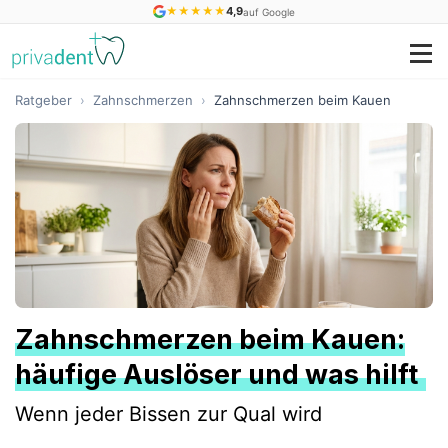
★
★
★
★
★
4,9
auf Google
Ratgeber
›
Zahnschmerzen
›
Zahnschmerzen beim Kauen
Zahnschmerzen beim Kauen:
häufige Auslöser und was hilft
Wenn jeder Bissen zur Qual wird