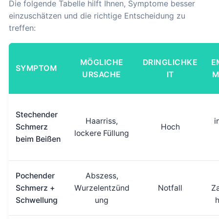
Die folgende Tabelle hilft Ihnen, Symptome besser
einzuschätzen und die richtige Entscheidung zu
treffen:
MÖGLICHE
DRINGLICHKE
E
SYMPTOM
URSACHE
IT
M
Stechender
Haarriss,
i
Schmerz
Hoch
lockere Füllung
beim Beißen
Pochender
Abszess,
Schmerz +
Wurzelentzünd
Notfall
Z
Schwellung
ung
h