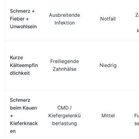
Schmerz +
Ausbreitende
Z
Fieber +
Notfall
Infektion
Unwohlsein
Kurze
Freiliegende
Kälteempfin
Niedrig
Zahnhälse
dlichkeit
Schmerz
beim Kauen
CMD /
+
Kiefergelenkü
Mittel
F
Kieferknack
berlastung
s
en