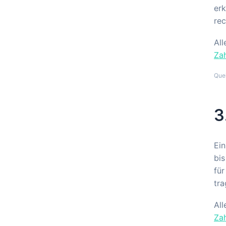
erk
rec
All
Zah
Que
3
Ein
bis
für
tra
All
Zah