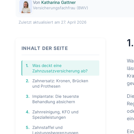
Von
Katharina Gattner
Versicherungsfachfrau (BWV)
Zuletzt aktualisiert am 27. April 2026
1
INHALT DER SEITE
Was
1.
Was deckt eine
läs
Zahnzusatzversicherung ab?
Kra
2.
Zahnersatz: Kronen, Brücken
gew
und Prothesen
Di
3.
Implantate: Die teuerste
Behandlung absichern
Reg
ode
4.
Zahnreinigung, KFO und
Spezialleistungen
ein
5.
Zahnstaffel und
Ein
Leistungsbegrenzungen