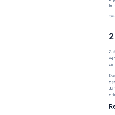
Imp
Que
2
Zah
ver
ein
Das
der
Jah
ode
Re