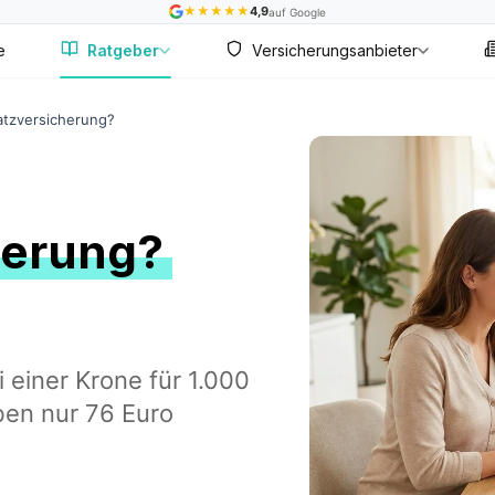
★
★
★
★
★
4,9
auf Google
e
Ratgeber
Versicherungsanbieter
atzversicherung?
herung?
 einer Krone für 1.000
ben nur 76 Euro