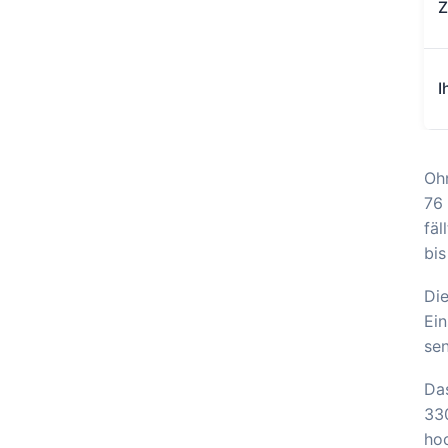
Z
I
Ohn
76 
fäl
bis
Die
Ein
se
Das
33
hoc