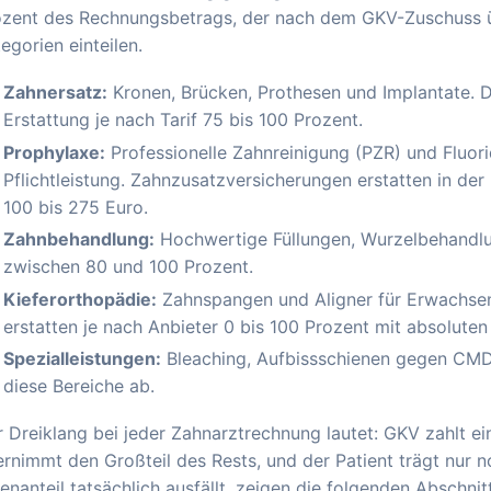
zent des Rechnungsbetrags, der nach dem GKV-Zuschuss übri
egorien einteilen.
Zahnersatz:
Kronen, Brücken, Prothesen und Implantate. D
Erstattung je nach Tarif 75 bis 100 Prozent.
Prophylaxe:
Professionelle Zahnreinigung (PZR) und Fluori
Pflichtleistung. Zahnzusatzversicherungen erstatten in der
100 bis 275 Euro.
Zahnbehandlung:
Hochwertige Füllungen, Wurzelbehandl
zwischen 80 und 100 Prozent.
Kieferorthopädie:
Zahnspangen und Aligner für Erwachsene
erstatten je nach Anbieter 0 bis 100 Prozent mit absoluten
Spezialleistungen:
Bleaching, Aufbissschienen gegen CMD 
diese Bereiche ab.
 Dreiklang bei jeder Zahnarztrechnung lautet: GKV zahlt e
rnimmt den Großteil des Rests, und der Patient trägt nur n
enanteil tatsächlich ausfällt, zeigen die folgenden Abschni