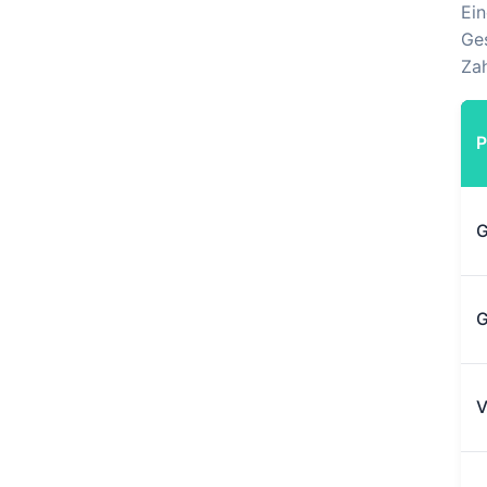
Ein
Ges
Zah
P
G
G
V