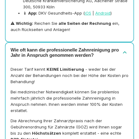
Deutsche Krankenversicherung AG, Aachener Straße
300, 50933 Köln
📱
App:
DKV Gesundheits-App (
iOS
|
Android
)
⚠️
Wichtig:
Reichen Sie
alle Seiten der Rechnung
ein,
auch Rückseiten und Anlagen!
Wie oft kann die professionelle Zahnreinigung pro
expand_more
Jahr in Anspruch genommen werden?
Dieser Tarif kennt
KEINE Limitierung
- weder bei der
Anzahl der Behandlungen noch bei der Höhe der Kosten pro
Behandlung!
Bei medizinischer Notwendigkeit können Sie problemlos
mehrfach jährlich die professionelle Zahnreinigung in
Anspruch nehmen. Ihnen werden immer 100% der Kosten
erstattet.
Die Abrechnung Ihrer Zahnarztpraxis nach der
Gebührenordnung für Zahnärzte (GOZ) wird Ihnen sogar
bis zu den
Höchstsätzen
komplett erstattet - eine echte