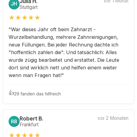
Julia H.
vor 1 Monat
JH
Stuttgart
★
★
★
★
★
"War dieses Jahr oft beim Zahnarzt -
Wurzelbehandlung, mehrere Zahnreinigungen,
neue Füllungen. Bei jeder Rechnung dachte ich
"hoffentlich zahlen die". Und tatsächlich: Alles
wurde zügig bearbeitet und erstattet. Die Leute
dort sind wirklich nett und helfen einem weiter
wenn man Fragen hat!"
👍
29 fanden das hilfreich
Robert B.
vor 2 Monaten
RB
Frankfurt
★
★
★
★
★