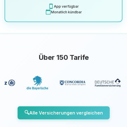
smartphone
App verfügbar
calendar_today
Monatlich kündbar
Über 150 Tarife
🔍
Alle Versicherungen vergleichen