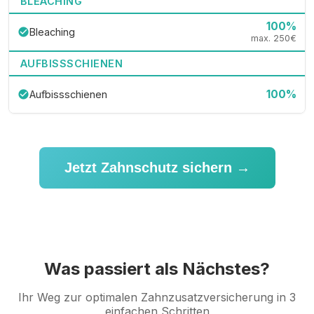
BLEACHING
100%
Bleaching
check_circle
max. 250€
AUFBISSSCHIENEN
100%
Aufbissschienen
check_circle
Jetzt Zahnschutz sichern →
Was passiert als Nächstes?
Ihr Weg zur optimalen Zahnzusatzversicherung in 3
einfachen Schritten