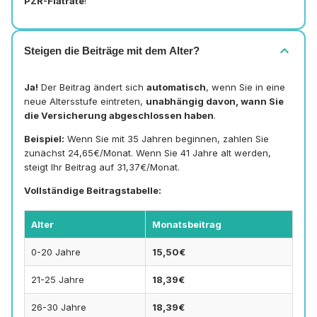
PZR-Flatrate
!
expand_more
Steigen die Beiträge mit dem Alter?
Ja!
Der Beitrag ändert sich
automatisch
, wenn Sie in eine
neue Altersstufe eintreten,
unabhängig davon, wann Sie
die Versicherung abgeschlossen haben
.
Beispiel:
Wenn Sie mit 35 Jahren beginnen, zahlen Sie
zunächst 24,65€/Monat. Wenn Sie 41 Jahre alt werden,
steigt Ihr Beitrag auf 31,37€/Monat.
Vollständige Beitragstabelle:
Alter
Monatsbeitrag
0-20 Jahre
15,50€
21-25 Jahre
18,39€
26-30 Jahre
18,39€