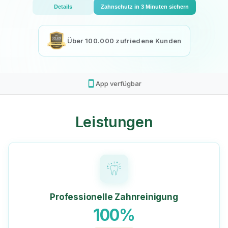
Details
Zahnschutz in 3 Minuten sichern
Über 100.000 zufriedene Kunden
smartphone
App verfügbar
Leistungen
Professionelle Zahnreinigung
100%