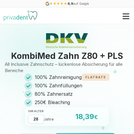
★
★
★
★
★
4,9
auf Google
KombiMed Zahn Z80 + PLS
All Inclusive Zahnschutz – lückenlose Absicherung für alle
Bereiche
✓
100% Zahnreinigung
FLATRATE
✓
100% Zahnfüllungen
✓
80% Zahnersatz
✓
250€ Bleaching
IHR ALTER
18,39
€
Jahre