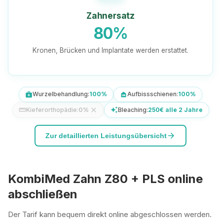
Zahnersatz
80%
Kronen, Brücken und Implantate werden erstattet.
Wurzelbehandlung:
100%
Aufbissschienen:
100%
medical_services
night_shelter
Kieferorthopädie:
0%
close
Bleaching:
250€ alle 2 Jahre
straighten
auto_awesome
arrow_forward
Zur detaillierten Leistungsübersicht
KombiMed Zahn Z80 + PLS online
abschließen
Der Tarif kann bequem direkt online abgeschlossen werden.