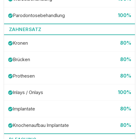
100%
Parodontosebehandlung
check_circle
ZAHNERSATZ
80%
Kronen
check_circle
80%
Brücken
check_circle
80%
Prothesen
check_circle
100%
Inlays / Onlays
check_circle
80%
Implantate
check_circle
80%
Knochenaufbau Implantate
check_circle