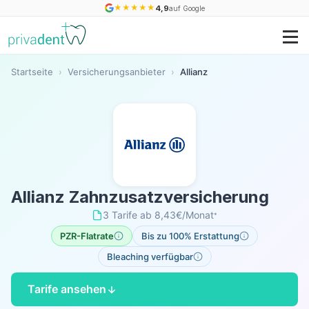
★
★
★
★
★
4,9
auf Google
Startseite
›
Versicherungsanbieter
›
Allianz
Allianz Zahnzusatzversicherung
3 Tarife
·
ab 8,43€/Monat
*
PZR-Flatrate
Bis zu 100% Erstattung
Bleaching verfügbar
Tarife ansehen