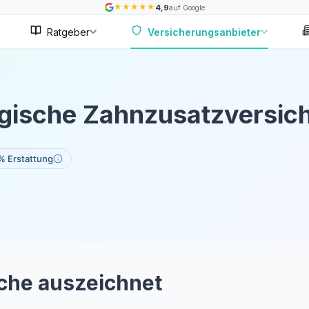
★
★
★
★
★
4,9
auf Google
Ratgeber
Versicherungsanbieter
gische Zahnzusatzversic
% Erstattung
che auszeichnet