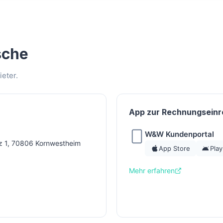
sche
eter.
App zur Rechnungseinr
W&W Kundenportal
z 1, 70806 Kornwestheim
App Store
Play
Mehr erfahren