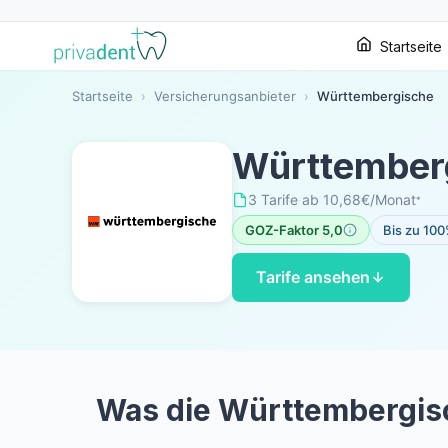
Startseite
Startseite
›
Versicherungsanbieter
›
Württembergische
Württember
3 Tarife
·
ab 10,68€/Monat
*
GOZ-Faktor 5,0
Bis zu 100
Tarife ansehen
Was die Württembergis