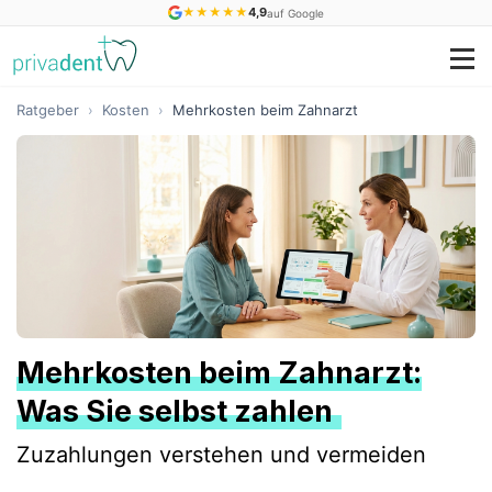
★
★
★
★
★
4,9
auf Google
Ratgeber
›
Kosten
›
Mehrkosten beim Zahnarzt
Mehrkosten beim Zahnarzt:
Was Sie selbst zahlen
Zuzahlungen verstehen und vermeiden