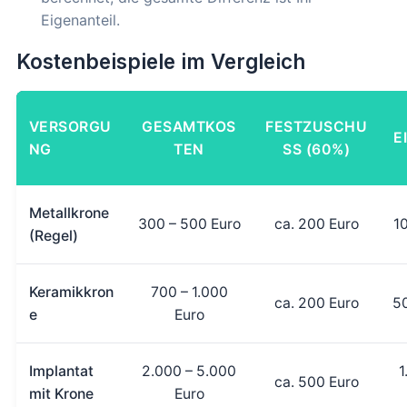
Eigenanteil.
Kostenbeispiele im Vergleich
VERSORGU
GESAMTKOS
FESTZUSCHU
E
NG
TEN
SS (60%)
Metallkrone
300 – 500 Euro
ca. 200 Euro
1
(Regel)
Keramikkron
700 – 1.000
ca. 200 Euro
50
e
Euro
Implantat
2.000 – 5.000
1
ca. 500 Euro
mit Krone
Euro