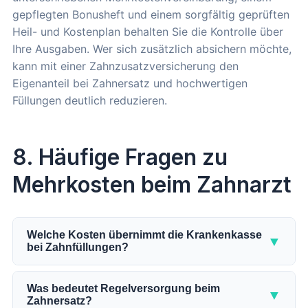
gepflegten Bonusheft und einem sorgfältig geprüften
Heil- und Kostenplan behalten Sie die Kontrolle über
Ihre Ausgaben. Wer sich zusätzlich absichern möchte,
kann mit einer Zahnzusatzversicherung den
Eigenanteil bei Zahnersatz und hochwertigen
Füllungen deutlich reduzieren.
8. Häufige Fragen zu
Mehrkosten beim Zahnarzt
Welche Kosten übernimmt die Krankenkasse
▼
bei Zahnfüllungen?
Die gesetzliche Krankenkasse übernimmt im
Seitenzahnbereich eine Amalgamfüllung als
Was bedeutet Regelversorgung beim
▼
Zahnersatz?
Regelversorgung. Im Frontzahnbereich zahlt sie