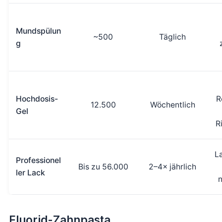
Mundspülun
~500
Täglich
g
Hochdosis-
R
12.500
Wöchentlich
Gel
R
L
Professionel
Bis zu 56.000
2–4× jährlich
ler Lack
n
Fluorid-Zahnpasta