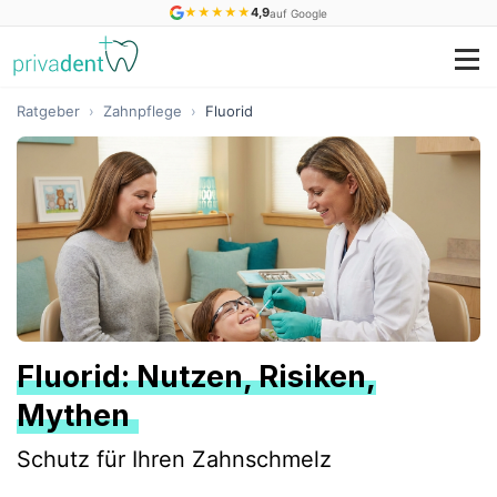
★
★
★
★
★
4,9
auf Google
Ratgeber
›
Zahnpflege
›
Fluorid
Fluorid: Nutzen, Risiken,
Mythen
Schutz für Ihren Zahnschmelz