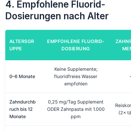
4. Empfohlene Fluorid-
Dosierungen nach Alter
ALTERSGR
EMPFOHLENE FLUORID-
ZAHNP
UPPE
DOSIERUNG
ME
Keine Supplemente;
0–6 Monate
fluoridfreies Wasser
empfohlen
Zahndurchb
0,25 mg/Tag Supplement
Reisko
ruch bis 12
ODER Zahnpasta mit 1.000
(2× tä
Monate
ppm