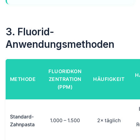
3. Fluorid-
Anwendungsmethoden
FLUORIDKON
H
METHODE
ZENTRATION
HÄUFIGKEIT
(PPM)
Standard-
1.000 – 1.500
2× täglich
Zahnpasta
R