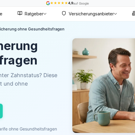
★
★
★
★
★
4,9
auf Google
te
Ratgeber
Versicherungsanbieter
icherung ohne Gesundheitsfragen
herung
fragen
hter Zahnstatus? Diese
rt und ohne
arife ohne Gesundheitsfragen