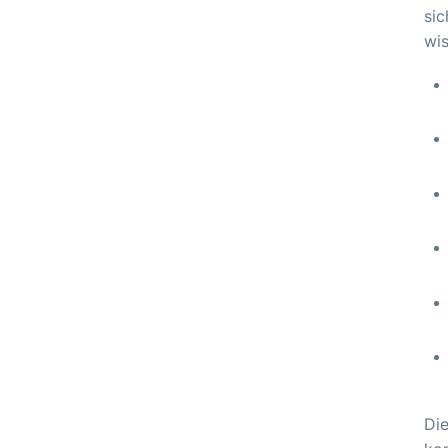
sic
wis
Die