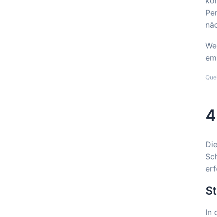
kon
Per
näc
Wel
emp
Que
4
Die
Sch
erf
St
In 