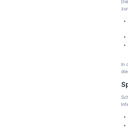
Di
zu
In 
die
Sp
Sch
Inf