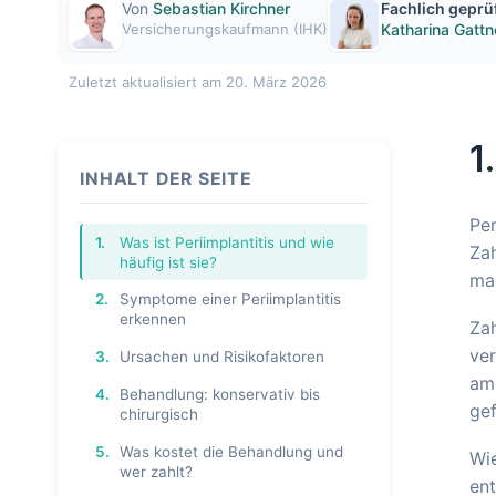
Von
Sebastian Kirchner
Fachlich geprü
Versicherungskaufmann (IHK)
Katharina Gattn
Zuletzt aktualisiert am 20. März 2026
1
INHALT DER SEITE
Per
1.
Was ist Periimplantitis und wie
Zah
häufig ist sie?
mac
2.
Symptome einer Periimplantitis
erkennen
Zah
ver
3.
Ursachen und Risikofaktoren
am 
4.
Behandlung: konservativ bis
gef
chirurgisch
5.
Was kostet die Behandlung und
Wie
wer zahlt?
ent