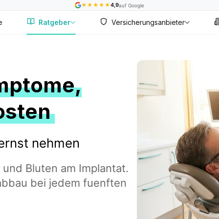
★
★
★
★
★
4,9
auf Google
e
Ratgeber
Versicherungsanbieter
ymptome,
osten
 ernst nehmen
g und Bluten am Implantat.
bbau bei jedem fuenften