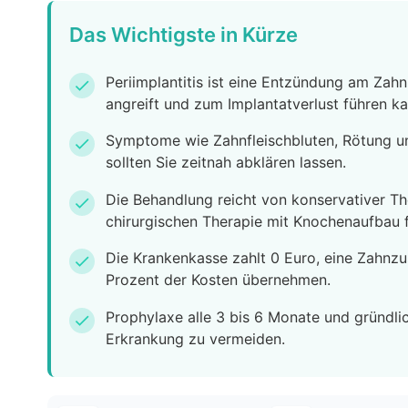
Das Wichtigste in Kürze
Periimplantitis ist eine Entzündung am Zah
check
angreift und zum Implantatverlust führen ka
Symptome wie Zahnfleischbluten, Rötung u
check
sollten Sie zeitnah abklären lassen.
Die Behandlung reicht von konservativer Th
check
chirurgischen Therapie mit Knochenaufbau f
Die Krankenkasse zahlt 0 Euro, eine Zahnzu
check
Prozent der Kosten übernehmen.
Prophylaxe alle 3 bis 6 Monate und gründli
check
Erkrankung zu vermeiden.