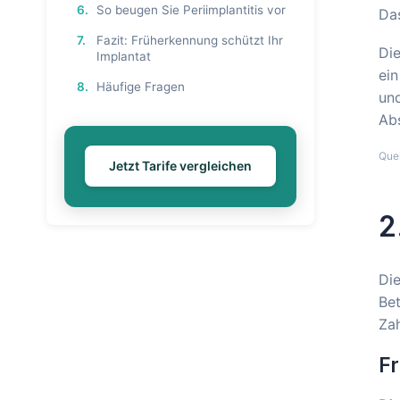
6.
So beugen Sie Periimplantitis vor
Das
7.
Fazit: Früherkennung schützt Ihr
Die
Implantat
ein
8.
Häufige Fragen
und
Abs
Que
Jetzt Tarife vergleichen
2
Die
Bet
Zah
Fr