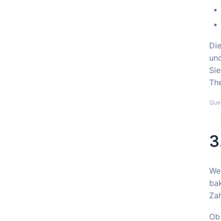
Die
und
Sie
The
Que
3
Wer
bak
Zah
Ob 