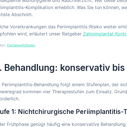
sequente Mundhygiene und Rauchverzicht. Wer diese beiden 
iimplantitis-Komplikation erheblich. Was Sie tun können, w
hste Abschnitt.
che Vorerkrankungen das Periimplantitis-Risiko weiter erh
fohlen wird, erläutert unser Ratgeber
Zahnimplantat Kontr
llen:
Dentalwelt/Spitta
. Behandlung: konservativ bis
 Periimplantitis-Behandlung folgt einem Stufenplan, der sic
weregrad kommen vier Therapiestufen zum Einsatz. Grundsat
orderlich.
ufe 1: Nichtchirurgische Periimplantitis-
der Frühphase genügt häufig eine konservative Behandlung. 