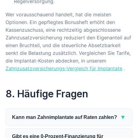
Regelversorgung.
Wer vorausschauend handelt, hat die meisten
Optionen. Ein gepflegtes Bonusheft erhöht den
Kassenzuschuss, eine rechtzeitig abgeschlossene
Zahnzusatzversicherung reduziert den Eigenanteil auf
einen Bruchteil, und die steuerliche Absetzbarkeit
senkt die Belastung zusätzlich. Vergleichen Sie Tarife,
die Implantat-Kosten abdecken, in unserem
Zahnzusatzversicherungs-Vergleich für Implantate
.
8. Häufige Fragen
▼
Kann man Zahnimplantate auf Raten zahlen?
Ja, Zahnimplantate lassen sich auf Raten zahlen. Es
gibt zwei Wege: direkt beim Zahnarzt oder über ein
Gibt es eine 0-Prozent-Finanzierung für