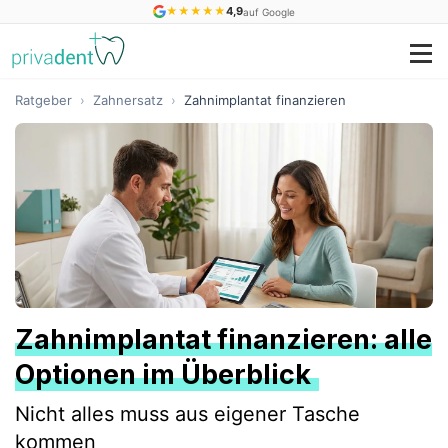
★
★
★
★
★
4,9
auf Google
Ratgeber
›
Zahnersatz
›
Zahnimplantat finanzieren
Zahnimplantat finanzieren: alle
Optionen im Überblick
Nicht alles muss aus eigener Tasche
kommen