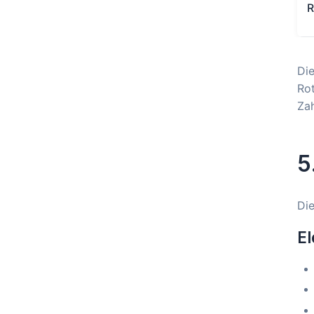
R
Die
Rot
Zah
5
Die
El