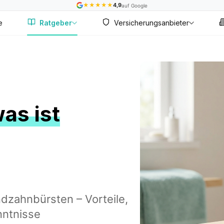
★
★
★
★
★
4,9
auf Google
e
Ratgeber
Versicherungsanbieter
as ist
ndzahnbürsten – Vorteile,
nntnisse