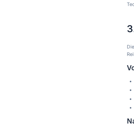
Tec
3
Die
Rei
Vo
N