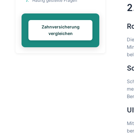
7.
Häufig gestellte Fragen
2
Ro
Zahnversicherung
vergleichen
Die
Min
bel
S
Sch
mec
Ber
Ul
Mit
ber