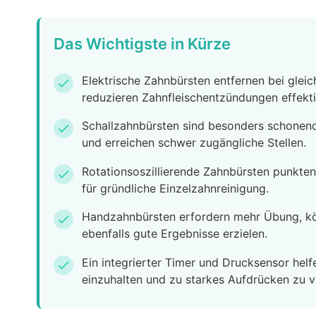
Das Wichtigste in Kürze
Elektrische Zahnbürsten entfernen bei glei
check
reduzieren Zahnfleischentzündungen effekti
Schallzahnbürsten sind besonders schonend
check
und erreichen schwer zugängliche Stellen.
Rotationsoszillierende Zahnbürsten punkten
check
für gründliche Einzelzahnreinigung.
Handzahnbürsten erfordern mehr Übung, kön
check
ebenfalls gute Ergebnisse erzielen.
Ein integrierter Timer und Drucksensor helf
check
einzuhalten und zu starkes Aufdrücken zu 