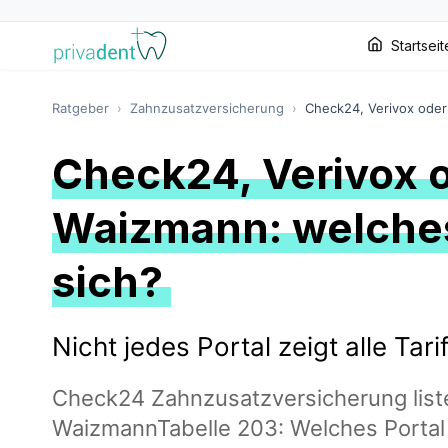
Startseit
Ratgeber
›
Zahnzusatzversicherung
›
Check24, Verivox ode
Check24, Verivox 
Waizmann: welches
sich?
Nicht jedes Portal zeigt alle Tari
Check24 Zahnzusatzversicherung listet
WaizmannTabelle 203: Welches Portal 