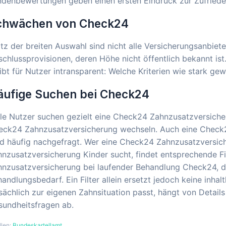
denbewertungen geben einen ersten Eindruck zur Zufrieden
chwächen von Check24
tz der breiten Auswahl sind nicht alle Versicherungsanbiete
chlussprovisionen, deren Höhe nicht öffentlich bekannt is
ibt für Nutzer intransparent: Welche Kriterien wie stark gew
äufige Suchen bei Check24
le Nutzer suchen gezielt eine Check24 Zahnzusatzversiche
eck24 Zahnzusatzversicherung wechseln. Auch eine Check
rd häufig nachgefragt. Wer eine Check24 Zahnzusatzversic
nzusatzversicherung Kinder sucht, findet entsprechende Fil
nzusatzversicherung bei laufender Behandlung Check24, de
andlungsbedarf. Ein Filter allein ersetzt jedoch keine inhal
sächlich zur eigenen Zahnsituation passt, hängt von Detail
sundheitsfragen ab.
llen:
Bundeskartellamt