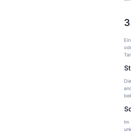
3
Ein
ode
Tar
St
Die
and
bek
S
Im 
unk