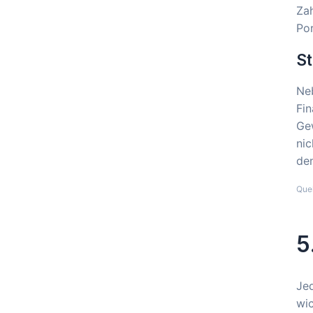
Zah
Por
St
Neb
Fin
Ge
nic
den
Que
5
Jed
wic