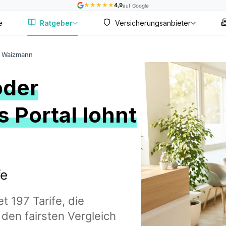
★
★
★
★
★
4,9
auf Google
e
Ratgeber
Versicherungsanbieter
r Waizmann
oder
 Portal lohnt
fe
 197 Tarife, die
den fairsten Vergleich