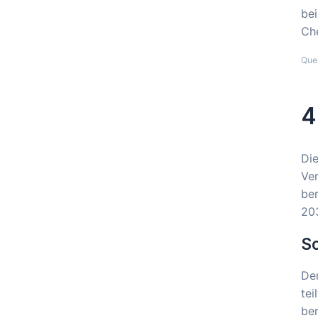
bei
Che
Que
4
Di
Ve
ber
203
So
Der
tei
ber