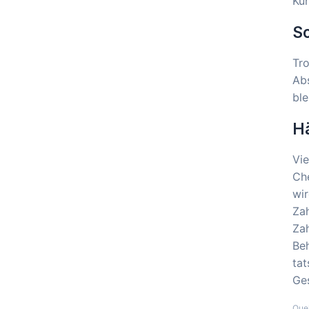
Kun
S
Tro
Abs
ble
H
Vie
Ch
wi
Zah
Zah
Beh
tat
Ge
Que