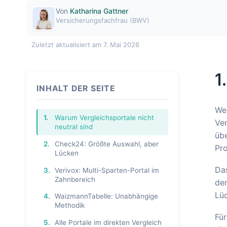
Von
Katharina Gattner
Versicherungsfachfrau (BWV)
Zuletzt aktualisiert am 7. Mai 2026
1
INHALT DER SEITE
Wer
1.
Warum Vergleichsportale nicht
Ver
neutral sind
übe
2.
Check24: Größte Auswahl, aber
Pro
Lücken
Das
3.
Verivox: Multi-Sparten-Portal im
Zahnbereich
den
Lüc
4.
WaizmannTabelle: Unabhängige
Methodik
Für
5.
Alle Portale im direkten Vergleich