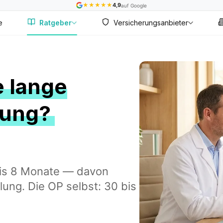
★
★
★
★
★
4,9
auf Google
e
Ratgeber
Versicherungsanbieter
e lange
lung?
bis 8 Monate — davon
lung. Die OP selbst: 30 bis