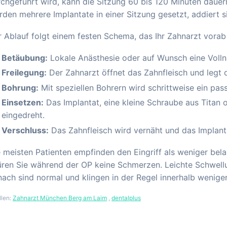
chgeführt wird, kann die Sitzung 60 bis 120 Minuten dauern.
den mehrere Implantate in einer Sitzung gesetzt, addiert s
 Ablauf folgt einem festen Schema, das Ihr Zahnarzt vorab 
Betäubung:
Lokale Anästhesie oder auf Wunsch eine Volln
Freilegung:
Der Zahnarzt öffnet das Zahnfleisch und legt d
Bohrung:
Mit speziellen Bohrern wird schrittweise ein pa
Einsetzen:
Das Implantat, eine kleine Schraube aus Titan o
eingedreht.
Verschluss:
Das Zahnfleisch wird vernäht und das Implanta
 meisten Patienten empfinden den Eingriff als weniger bela
ren Sie während der OP keine Schmerzen. Leichte Schwellu
ach sind normal und klingen in der Regel innerhalb wenige
llen:
Zahnarzt München Berg am Laim
,
dentalplus