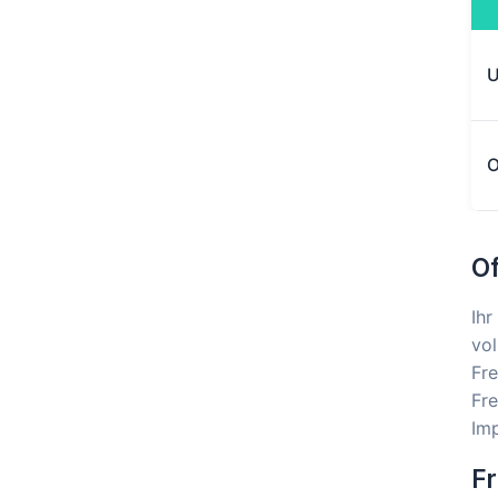
U
O
Of
Ihr
vol
Fre
Fre
Imp
Fr