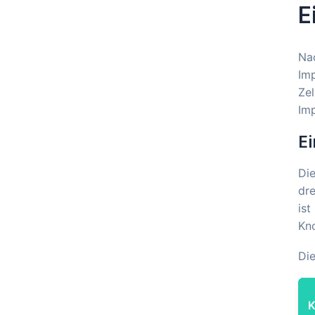
E
Nac
Imp
Zel
Imp
Ei
Die
dre
ist
Kno
Die
K