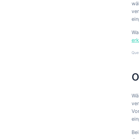
wäh
ver
ein
Was
erk
Que
O
Wäh
ver
Vor
ein
Bei