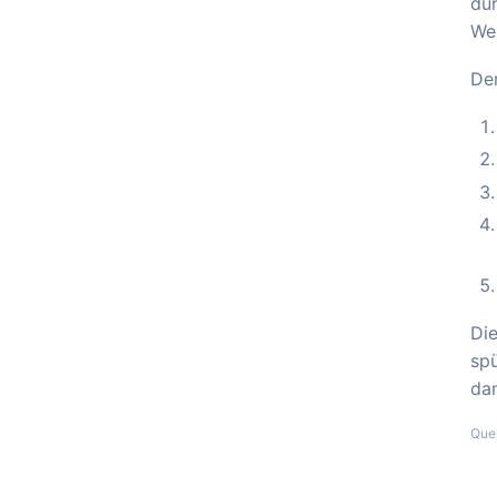
dur
Wer
Der
Die
spü
dan
Que