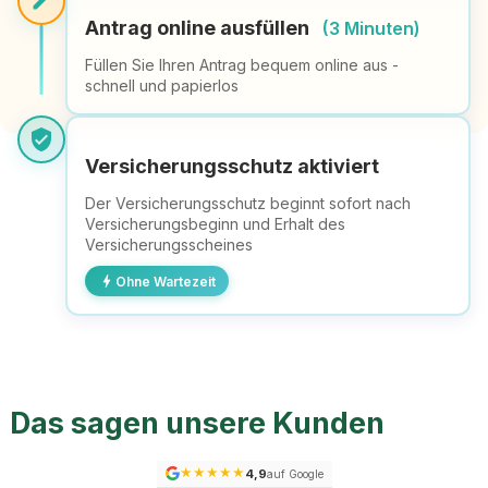
edit
Antrag online ausfüllen
(3 Minuten)
Füllen Sie Ihren Antrag bequem online aus -
schnell und papierlos
verified_user
Versicherungsschutz aktiviert
Der Versicherungsschutz beginnt sofort nach
Versicherungsbeginn und Erhalt des
Versicherungsscheines
bolt
Ohne Wartezeit
Das sagen unsere Kunden
★
★
★
★
★
4,9
auf Google