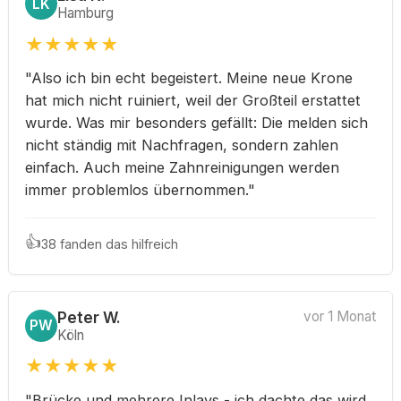
LK
Hamburg
★
★
★
★
★
"Also ich bin echt begeistert. Meine neue Krone
hat mich nicht ruiniert, weil der Großteil erstattet
wurde. Was mir besonders gefällt: Die melden sich
nicht ständig mit Nachfragen, sondern zahlen
einfach. Auch meine Zahnreinigungen werden
immer problemlos übernommen."
👍
38 fanden das hilfreich
Peter W.
vor 1 Monat
PW
Köln
★
★
★
★
★
"Brücke und mehrere Inlays - ich dachte das wird