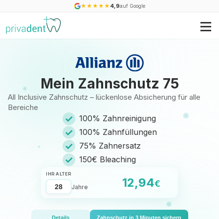
★
★
★
★
★
4,9
auf Google
Mein Zahnschutz 75
All Inclusive Zahnschutz – lückenlose Absicherung für alle
Bereiche
✓
100% Zahnreinigung
✓
100% Zahnfüllungen
✓
75% Zahnersatz
✓
150€ Bleaching
IHR ALTER
12,94
€
Jahre
Details
Zahnschutz in 3 Minuten sichern