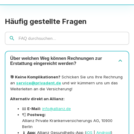
Häufig gestellte Fragen
search
Über welchen Weg können Rechnungen zur
expand_more
Erstattung eingereicht werden?
🎯 Keine Komplikationen?
Schicken Sie uns Ihre Rechnung
an
service@privadent.de
und wir kümmern uns um das
Weiterleiten an die Versicherung!
Alternativ direkt an Allianz:
📧
E-Mail:
info@allianz.de
📮
Postweg:
Allianz Private Krankenversicherungs AG, 10900
Berlin
📱
App:
Allianz Gesundheits-App (
iOS
|
Android
)