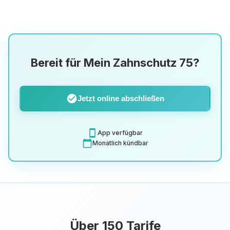
Bereit für Mein Zahnschutz 75?
check_circle
Jetzt online abschließen
smartphone
App verfügbar
calendar_today
Monatlich kündbar
Über 150 Tarife