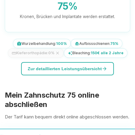
75%
Kronen, Brücken und Implantate werden erstattet.
Wurzelbehandlung:
100%
Aufbissschienen:
75%
medical_services
night_shelter
Kieferorthopädie:
0%
close
Bleaching:
150€ alle 2 Jahre
straighten
auto_awesome
arrow_forward
Zur detaillierten Leistungsübersicht
Mein Zahnschutz 75 online
abschließen
Der Tarif kann bequem direkt online abgeschlossen werden.