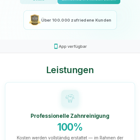
Über 100.000 zufriedene Kunden
smartphone
App verfügbar
Leistungen
Professionelle Zahnreinigung
100%
Kosten werden vollständig erstattet — im Rahmen der