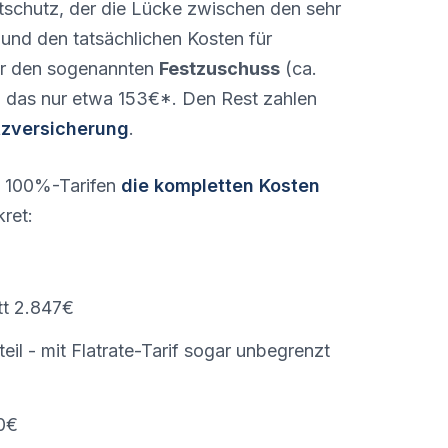
ivatschutz, der die Lücke zwischen den sehr
und den tatsächlichen Kosten für
ur den sogenannten
Festzuschuss
(ca.
d das nur etwa 153€*. Den Rest zahlen
zversicherung
.
n 100%-Tarifen
die kompletten Kosten
ret:
tt 2.847€
il - mit Flatrate-Tarif sogar unbegrenzt
00€