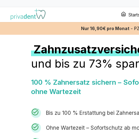
Start
Nur 16,90€ pro Monat
- P
Zahnzusatzversich
und bis zu 73% spa
100 % Zahnersatz sichern – Sofo
ohne Wartezeit
task_alt
Bis zu 100 % Erstattung bei Zahnersa
task_alt
Ohne Wartezeit – Sofortschutz ab m