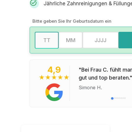
task_alt
Jährliche Zahnreinigungen & Füllunge
Bitte geben Sie Ihr Geburtsdatum ein
Tag
Monat
Jahr
4,9
"Bei Frau C. fühlt ma
★
★
★
★
★
gut und top beraten.
Simone H.