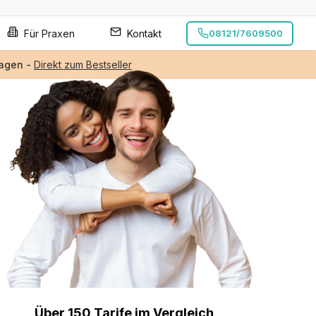
Für Praxen
Kontakt
08121/7609500
ragen
-
Direkt zum Bestseller
Über 150 Tarife im Vergleich