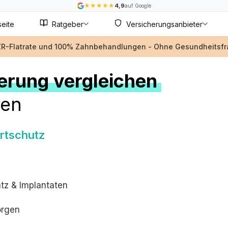
★
★
★
★
★
4,9
auf Google
seite
Ratgeber
Versicherungsanbieter
ZR-Flatrate und 100% Zahnbehandlungen - Ohne Gesundheitsf
erung vergleichen
ren
rtschutz
tz & Implantaten
orgen