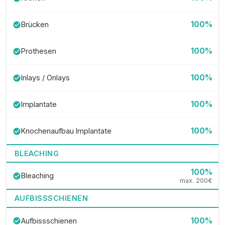
100%
Brücken
check_circle
100%
Prothesen
check_circle
100%
Inlays / Onlays
check_circle
100%
Implantate
check_circle
100%
Knochenaufbau Implantate
check_circle
BLEACHING
100%
Bleaching
check_circle
max. 200€
AUFBISSSCHIENEN
100%
Aufbissschienen
check_circle