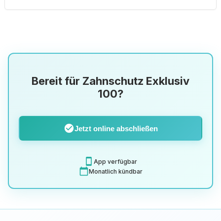
Bereit für Zahnschutz Exklusiv
100?
check_circle
Jetzt online abschließen
smartphone
App verfügbar
calendar_today
Monatlich kündbar