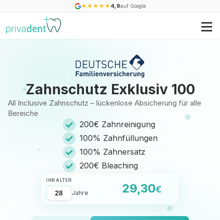
★
★
★
★
★
4,9
auf Google
Zahnschutz Exklusiv 100
All Inclusive Zahnschutz – lückenlose Absicherung für alle
Bereiche
✓
200€ Zahnreinigung
✓
100% Zahnfüllungen
✓
100% Zahnersatz
✓
200€ Bleaching
IHR ALTER
29,30
€
Jahre