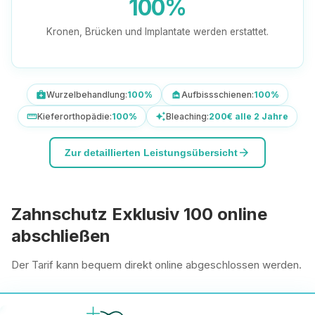
100%
Kronen, Brücken und Implantate werden erstattet.
Wurzelbehandlung:
100%
Aufbissschienen:
100%
medical_services
night_shelter
Kieferorthopädie:
100%
Bleaching:
200€ alle 2 Jahre
straighten
auto_awesome
arrow_forward
Zur detaillierten Leistungsübersicht
Zahnschutz Exklusiv 100 online
abschließen
Der Tarif kann bequem direkt online abgeschlossen werden.