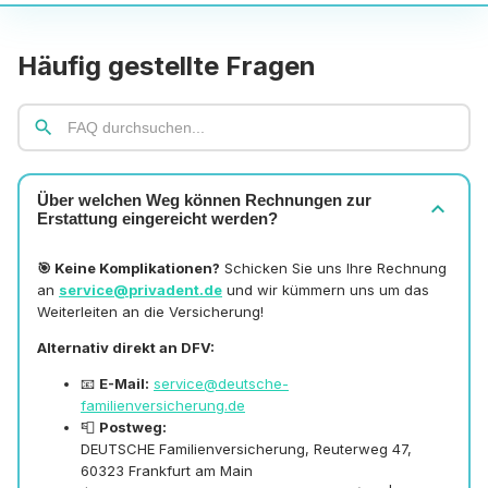
Häufig gestellte Fragen
search
Über welchen Weg können Rechnungen zur
expand_more
Erstattung eingereicht werden?
🎯 Keine Komplikationen?
Schicken Sie uns Ihre Rechnung
an
service@privadent.de
und wir kümmern uns um das
Weiterleiten an die Versicherung!
Alternativ direkt an DFV:
📧
E-Mail:
service@deutsche-
familienversicherung.de
📮
Postweg:
DEUTSCHE Familienversicherung, Reuterweg 47,
60323 Frankfurt am Main