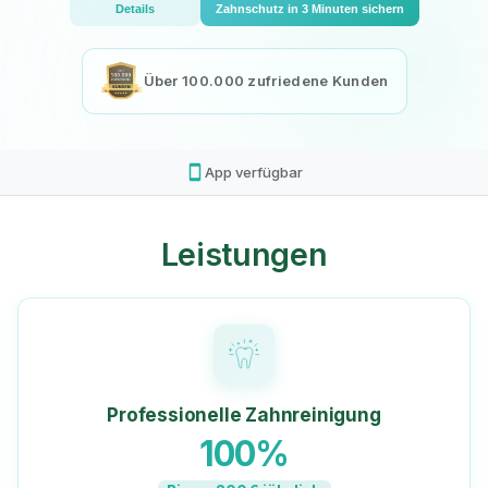
Details
Zahnschutz in 3 Minuten sichern
Über 100.000 zufriedene Kunden
smartphone
App verfügbar
Leistungen
Professionelle Zahnreinigung
100%