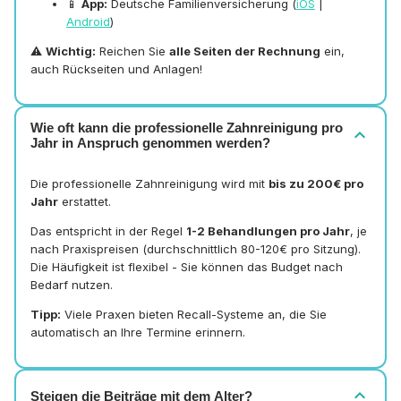
📱
App:
Deutsche Familienversicherung (
iOS
|
Android
)
⚠️
Wichtig:
Reichen Sie
alle Seiten der Rechnung
ein,
auch Rückseiten und Anlagen!
Wie oft kann die professionelle Zahnreinigung pro
expand_more
Jahr in Anspruch genommen werden?
Die professionelle Zahnreinigung wird mit
bis zu 200€ pro
Jahr
erstattet.
Das entspricht in der Regel
1-2 Behandlungen pro Jahr
, je
nach Praxispreisen (durchschnittlich 80-120€ pro Sitzung).
Die Häufigkeit ist flexibel - Sie können das Budget nach
Bedarf nutzen.
Tipp:
Viele Praxen bieten Recall-Systeme an, die Sie
automatisch an Ihre Termine erinnern.
expand_more
Steigen die Beiträge mit dem Alter?