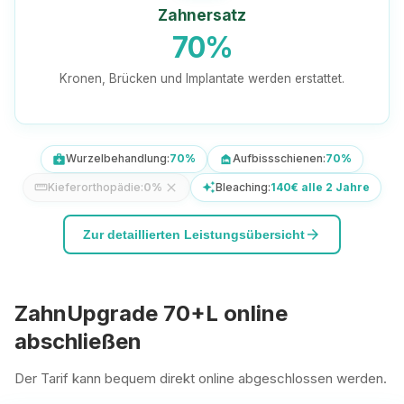
Zahnersatz
70%
Kronen, Brücken und Implantate werden erstattet.
Wurzelbehandlung:
70%
Aufbissschienen:
70%
medical_services
night_shelter
Kieferorthopädie:
0%
close
Bleaching:
140€ alle 2 Jahre
straighten
auto_awesome
arrow_forward
Zur detaillierten Leistungsübersicht
ZahnUpgrade 70+L online
abschließen
Der Tarif kann bequem direkt online abgeschlossen werden.