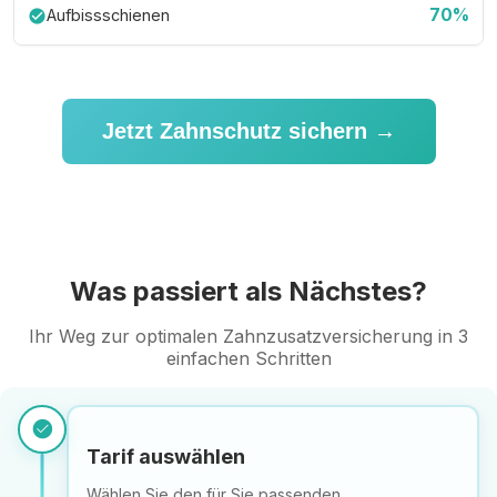
70%
Aufbissschienen
check_circle
Jetzt Zahnschutz sichern →
Was passiert als Nächstes?
Ihr Weg zur optimalen Zahnzusatzversicherung in 3
einfachen Schritten
check_circle
Tarif auswählen
Wählen Sie den für Sie passenden