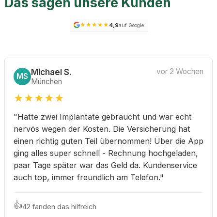
Das sagen unsere Kunden
★
★
★
★
★
4,9
auf Google
Michael S.
vor 2 Wochen
MS
München
★
★
★
★
★
"Hatte zwei Implantate gebraucht und war echt
nervös wegen der Kosten. Die Versicherung hat
einen richtig guten Teil übernommen! Über die App
ging alles super schnell - Rechnung hochgeladen,
paar Tage später war das Geld da. Kundenservice
auch top, immer freundlich am Telefon."
👍
42 fanden das hilfreich