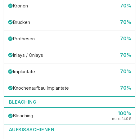
70%
Kronen
check_circle
70%
Brücken
check_circle
70%
Prothesen
check_circle
70%
Inlays / Onlays
check_circle
70%
Implantate
check_circle
70%
Knochenaufbau Implantate
check_circle
BLEACHING
100%
Bleaching
check_circle
max. 140€
AUFBISSSCHIENEN