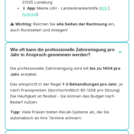
21335 Lüneburg
📱
App:
Meine LKH - Landeskrankenhilfe (
iOS
|
Android
)
⚠️
Wichtig:
Reichen Sie
alle Seiten der Rechnung
ein,
auch Rückseiten und Anlagen!
Wie oft kann die professionelle Zahnreinigung pro
expand_more
Jahr in Anspruch genommen werden?
Die professionelle Zahnreinigung wird mit
bis zu 140€ pro
Jahr
erstattet.
Das entspricht in der Regel
1-2 Behandlungen pro Jahr
, je
nach Praxispreisen (durchschnittlich 80-120€ pro Sitzung).
Die Häufigkeit ist flexibel - Sie können das Budget nach
Bedarf nutzen.
Tipp:
Viele Praxen bieten Recall-Systeme an, die Sie
automatisch an Ihre Termine erinnern.