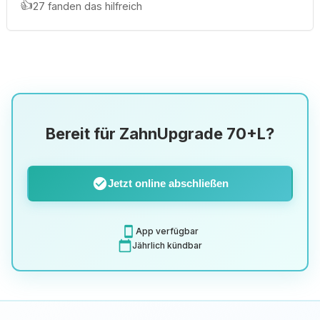
👍
27 fanden das hilfreich
Bereit für ZahnUpgrade 70+L?
check_circle
Jetzt online abschließen
smartphone
App verfügbar
calendar_today
Jährlich kündbar