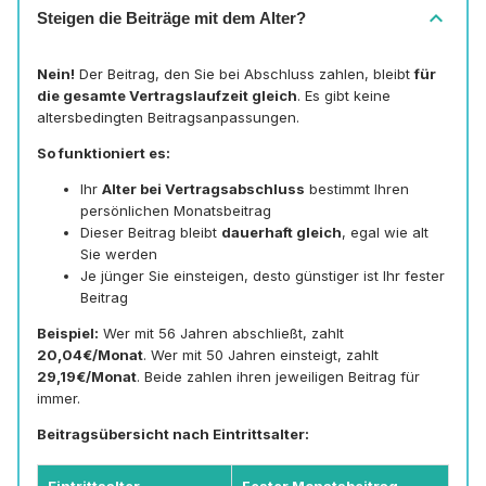
expand_more
Steigen die Beiträge mit dem Alter?
Nein!
Der Beitrag, den Sie bei Abschluss zahlen, bleibt
für
die gesamte Vertragslaufzeit gleich
. Es gibt keine
altersbedingten Beitragsanpassungen.
So funktioniert es:
Ihr
Alter bei Vertragsabschluss
bestimmt Ihren
persönlichen Monatsbeitrag
Dieser Beitrag bleibt
dauerhaft gleich
, egal wie alt
Sie werden
Je jünger Sie einsteigen, desto günstiger ist Ihr fester
Beitrag
Beispiel:
Wer mit 56 Jahren abschließt, zahlt
20,04€/Monat
. Wer mit 50 Jahren einsteigt, zahlt
29,19€/Monat
. Beide zahlen ihren jeweiligen Beitrag für
immer.
Beitragsübersicht nach Eintrittsalter:
Eintrittsalter
Fester Monatsbeitrag