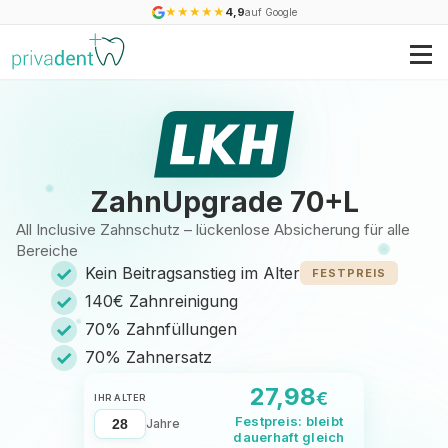
★
★
★
★
★
4,9
auf Google
ZahnUpgrade 70+L
All Inclusive Zahnschutz – lückenlose Absicherung für alle
Bereiche
✓
Kein Beitragsanstieg im Alter
FESTPREIS
✓
140€ Zahnreinigung
✓
70% Zahnfüllungen
✓
70% Zahnersatz
27,98
€
IHR ALTER
Festpreis: bleibt
Jahre
dauerhaft gleich