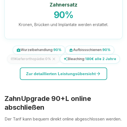
Zahnersatz
90%
Kronen, Brücken und Implantate werden erstattet.
Wurzelbehandlung:
90%
Aufbissschienen:
90%
medical_services
night_shelter
Kieferorthopädie:
0%
close
Bleaching:
180€ alle 2 Jahre
straighten
auto_awesome
arrow_forward
Zur detaillierten Leistungsübersicht
ZahnUpgrade 90+L online
abschließen
Der Tarif kann bequem direkt online abgeschlossen werden.