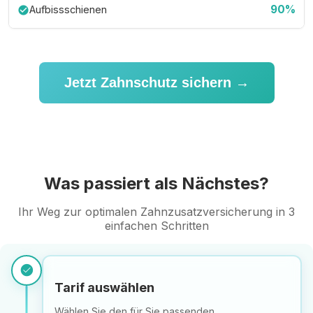
90%
Aufbissschienen
check_circle
Jetzt Zahnschutz sichern →
Was passiert als Nächstes?
Ihr Weg zur optimalen Zahnzusatzversicherung in 3
einfachen Schritten
check_circle
Tarif auswählen
Wählen Sie den für Sie passenden