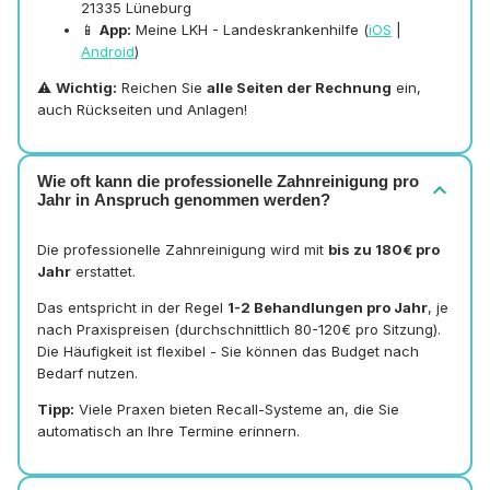
21335 Lüneburg
📱
App:
Meine LKH - Landeskrankenhilfe (
iOS
|
Android
)
⚠️
Wichtig:
Reichen Sie
alle Seiten der Rechnung
ein,
auch Rückseiten und Anlagen!
Wie oft kann die professionelle Zahnreinigung pro
expand_more
Jahr in Anspruch genommen werden?
Die professionelle Zahnreinigung wird mit
bis zu 180€ pro
Jahr
erstattet.
Das entspricht in der Regel
1-2 Behandlungen pro Jahr
, je
nach Praxispreisen (durchschnittlich 80-120€ pro Sitzung).
Die Häufigkeit ist flexibel - Sie können das Budget nach
Bedarf nutzen.
Tipp:
Viele Praxen bieten Recall-Systeme an, die Sie
automatisch an Ihre Termine erinnern.