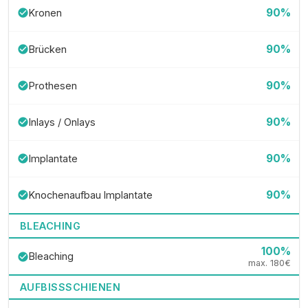
90%
Kronen
check_circle
90%
Brücken
check_circle
90%
Prothesen
check_circle
90%
Inlays / Onlays
check_circle
90%
Implantate
check_circle
90%
Knochenaufbau Implantate
check_circle
BLEACHING
100%
Bleaching
check_circle
max. 180€
AUFBISSSCHIENEN