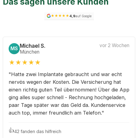
Das sagen unsere Kunden
★
★
★
★
★
4,9
auf Google
Michael S.
vor 2 Wochen
MS
München
★
★
★
★
★
"Hatte zwei Implantate gebraucht und war echt
nervös wegen der Kosten. Die Versicherung hat
einen richtig guten Teil übernommen! Über die App
ging alles super schnell - Rechnung hochgeladen,
paar Tage später war das Geld da. Kundenservice
auch top, immer freundlich am Telefon."
👍
42 fanden das hilfreich