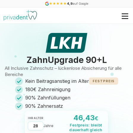
★
★
★
★
★
4,9
auf Google
ZahnUpgrade 90+L
All Inclusive Zahnschutz – lückenlose Absicherung für alle
Bereiche
✓
Kein Beitragsanstieg im Alter
FESTPREIS
✓
180€ Zahnreinigung
✓
90% Zahnfüllungen
✓
90% Zahnersatz
46,43
€
IHR ALTER
Festpreis: bleibt
Jahre
dauerhaft gleich