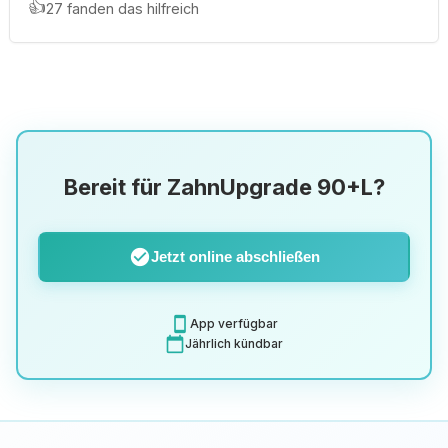
👍
27 fanden das hilfreich
Bereit für ZahnUpgrade 90+L?
check_circle
Jetzt online abschließen
smartphone
App verfügbar
calendar_today
Jährlich kündbar