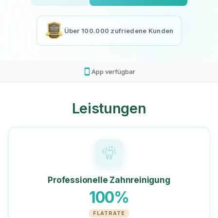
Über 100.000 zufriedene Kunden
smartphone
App verfügbar
Leistungen
Professionelle Zahnreinigung
100%
FLATRATE