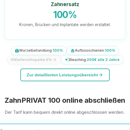
Zahnersatz
100%
Kronen, Brücken und Implantate werden erstattet.
Wurzelbehandlung:
100%
Aufbissschienen:
100%
medical_services
night_shelter
Kieferorthopädie:
0%
close
Bleaching:
200€ alle 2 Jahre
straighten
auto_awesome
arrow_forward
Zur detaillierten Leistungsübersicht
ZahnPRIVAT 100 online abschließen
Der Tarif kann bequem direkt online abgeschlossen werden.