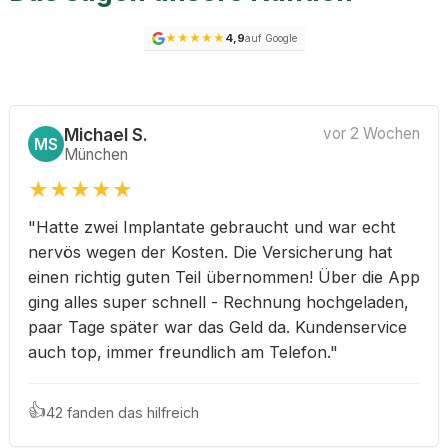
★
★
★
★
★
4,9
auf Google
Michael S.
vor 2 Wochen
MS
München
★
★
★
★
★
"Hatte zwei Implantate gebraucht und war echt
nervös wegen der Kosten. Die Versicherung hat
einen richtig guten Teil übernommen! Über die App
ging alles super schnell - Rechnung hochgeladen,
paar Tage später war das Geld da. Kundenservice
auch top, immer freundlich am Telefon."
👍
42 fanden das hilfreich