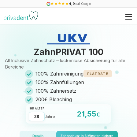
★
★
★
★
★
4,9
auf Google
ZahnPRIVAT 100
All Inclusive Zahnschutz – lückenlose Absicherung für alle
Bereiche
✓
100% Zahnreinigung
FLATRATE
✓
100% Zahnfüllungen
✓
100% Zahnersatz
✓
200€ Bleaching
IHR ALTER
21,55
€
Jahre
Details
Zahnschutz in 3 Minuten sichern