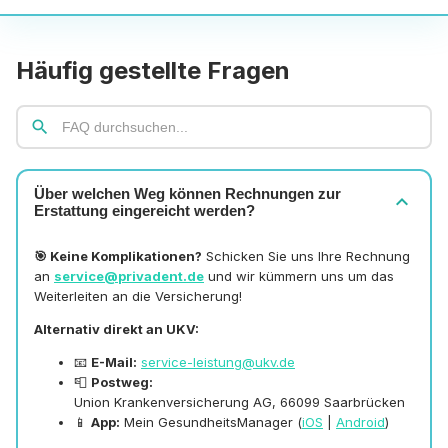
Häufig gestellte Fragen
search
Über welchen Weg können Rechnungen zur
expand_more
Erstattung eingereicht werden?
🎯 Keine Komplikationen?
Schicken Sie uns Ihre Rechnung
an
service@privadent.de
und wir kümmern uns um das
Weiterleiten an die Versicherung!
Alternativ direkt an UKV:
📧
E-Mail:
service-leistung@ukv.de
📮
Postweg:
Union Krankenversicherung AG, 66099 Saarbrücken
📱
App:
Mein GesundheitsManager (
iOS
|
Android
)