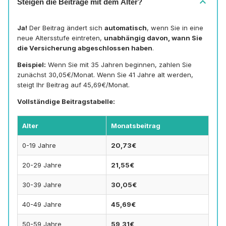
expand_more
Steigen die Beiträge mit dem Alter?
Ja!
Der Beitrag ändert sich
automatisch
, wenn Sie in eine
neue Altersstufe eintreten,
unabhängig davon, wann Sie
die Versicherung abgeschlossen haben
.
Beispiel:
Wenn Sie mit 35 Jahren beginnen, zahlen Sie
zunächst 30,05€/Monat. Wenn Sie 41 Jahre alt werden,
steigt Ihr Beitrag auf 45,69€/Monat.
Vollständige Beitragstabelle:
Alter
Monatsbeitrag
0-19 Jahre
20,73€
20-29 Jahre
21,55€
30-39 Jahre
30,05€
40-49 Jahre
45,69€
50-59 Jahre
59,31€