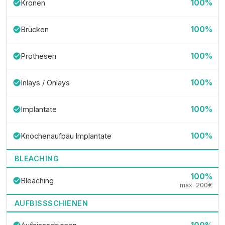
100%
Kronen
check_circle
100%
Brücken
check_circle
100%
Prothesen
check_circle
100%
Inlays / Onlays
check_circle
100%
Implantate
check_circle
100%
Knochenaufbau Implantate
check_circle
BLEACHING
100%
Bleaching
check_circle
max. 200€
AUFBISSSCHIENEN