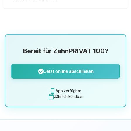
Bereit für ZahnPRIVAT 100?
check_circle
Jetzt online abschließen
smartphone
App verfügbar
calendar_today
Jährlich kündbar