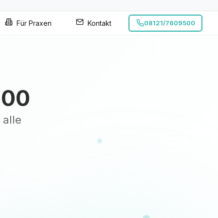
Für Praxen
Kontakt
08121/7609500
100
 alle