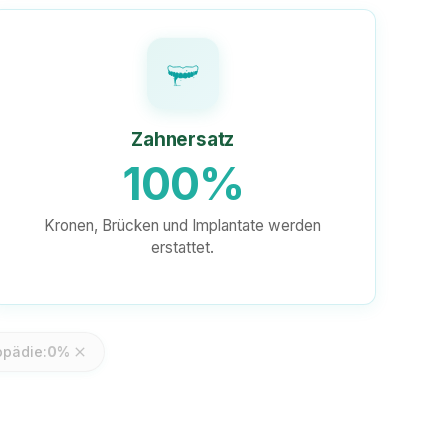
Zahnersatz
100%
Kronen, Brücken und Implantate werden
erstattet.
opädie:
0%
close