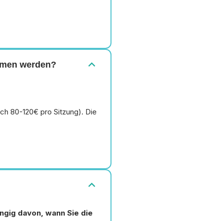
expand_more
ommen werden?
lich 80-120€ pro Sitzung). Die
expand_more
ngig davon, wann Sie die