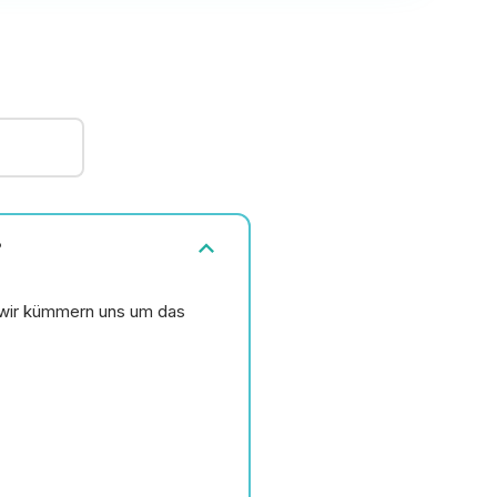
expand_more
?
wir kümmern uns um das