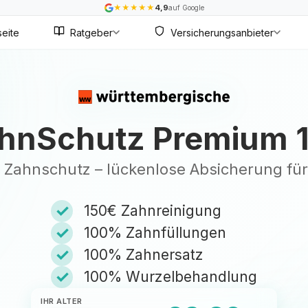
★
★
★
★
★
4,9
auf Google
seite
Ratgeber
Versicherungsanbieter
hnSchutz Premium 
ve Zahnschutz – lückenlose Absicherung für
✓
150€ Zahnreinigung
✓
100% Zahnfüllungen
✓
100% Zahnersatz
✓
100% Wurzelbehandlung
IHR ALTER