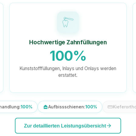
Hochwertige Zahnfüllungen
100%
Kunststofffüllungen, Inlays und Onlays werden
erstattet.
handlung:
100%
night_shelter
Aufbissschienen:
100%
straighten
Kieferorth
arrow_forward
Zur detaillierten Leistungsübersicht