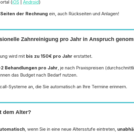
rtal (
iOS
|
Android
)
e Seiten der Rechnung
ein, auch Rückseiten und Anlagen!
essionelle Zahnreinigung pro Jahr in Anspruch gen
gung wird mit
bis zu 150€ pro Jahr
erstattet.
-2 Behandlungen pro Jahr
, je nach Praxispreisen (durchschnitt
 können das Budget nach Bedarf nutzen.
all-Systeme an, die Sie automatisch an Ihre Termine erinnern.
t dem Alter?
utomatisch
, wenn Sie in eine neue Altersstufe eintreten,
unabhä