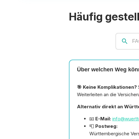
Häufig gestel
search
Über welchen Weg könn
🎯 Keine Komplikationen?
Weiterleiten an die Versicher
Alternativ direkt an Würt
📧
E-Mail:
info@wuert
📮
Postweg:
Württembergische Ver