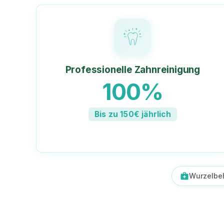
Professionelle Zahnreinigung
100%
Bis zu 150€ jährlich
medical_services
Wurzelbe