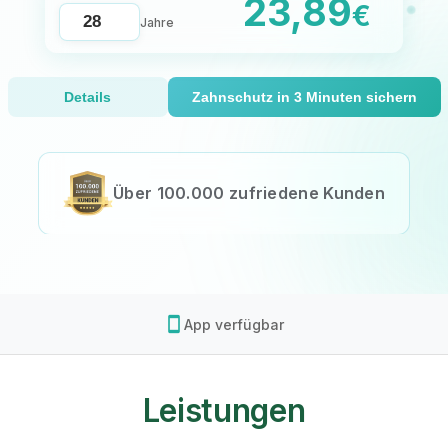
23,89
€
Jahre
Details
Zahnschutz in 3 Minuten sichern
Über 100.000 zufriedene Kunden
smartphone
App verfügbar
Leistungen